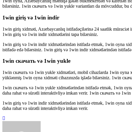
1win oyna, Azərbaycanlıq məntiqə gələn bukmekerdən və kafedən istifad
bilərsiniz. 1win скачать və 1win yukle variantları da mövcuddur, bu da
1win giriş və 1win indir
1win giriş xidməti, Azərbaycanlıq istifadəçilərinə 24 saatlik müraciət
1win giriş və 1win indir xidmətlərini tapa bilərsiniz.
1win giriş və 1win indir xidmətlərindən istifadə etmək, 1win oyna xid
istifadə edə bilərsiniz. 1win giriş və 1win indir xidmətlərindən istifad
1win скачать və 1win yukle
1win скачать və 1win yukle xidmətləri, mobil cihazlarda 1win oyna xid
yüklənmiş 1win oyna xidməti cihazınızda işlədə bilərsiniz. 1win скачат
1win скачать və 1win yukle xidmətlərindən istifadə etmək, 1win oyna x
daha rahat və sürətli interaktivliyə imkan verir. 1win скачать və 1win 
1win giriş və 1win indir xidmətlərindən istifadə etmək, 1win oyna xidm
daha rahat və sürətli interaktivliyə imkan verir.