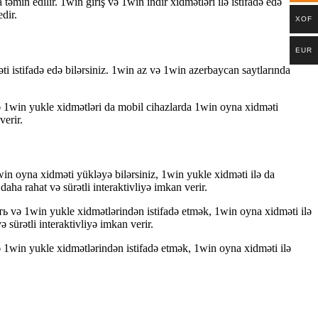
in edilir. 1win giriş və 1win indir xidmətləri ilə istifadə edə
dir.
XOF
EUR
ti istifadə edə bilərsiniz. 1win az və 1win azerbaycan saytlarında
 və 1win yukle xidmətləri da mobil cihazlarda 1win oyna xidməti
verir.
in oyna xidməti yükləyə bilərsiniz, 1win yukle xidməti ilə da
ha rahat və sürətli interaktivliyə imkan verir.
ать və 1win yukle xidmətlərindən istifadə etmək, 1win oyna xidməti ilə
 sürətli interaktivliyə imkan verir.
və 1win yukle xidmətlərindən istifadə etmək, 1win oyna xidməti ilə