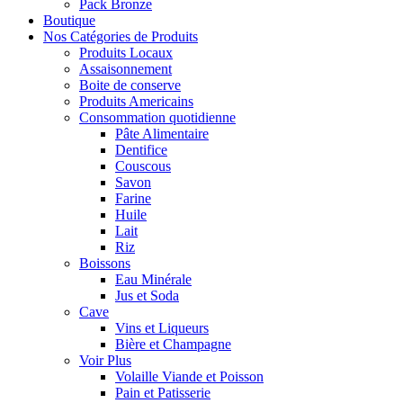
Pack Bronze
Boutique
Nos Catégories de Produits
Produits Locaux
Assaisonnement
Boite de conserve
Produits Americains
Consommation quotidienne
Pâte Alimentaire
Dentifice
Couscous
Savon
Farine
Huile
Lait
Riz
Boissons
Eau Minérale
Jus et Soda
Cave
Vins et Liqueurs
Bière et Champagne
Voir Plus
Volaille Viande et Poisson
Pain et Patisserie