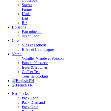
Couscous
Savon
Farine
Huile
Lait
Riz
Boissons
Eau minérale
Jus et Soda
Cave
Vins et Liqueur
Bière et Champagne
Voir +
Volaille, Viande et Poisson
Pain et Pâtisserie
fruits & légumes
Café et Tea
Tous les produits
EN
FR
Nos Packs
Pack Laafi
Pack Diamand
Pack Gold