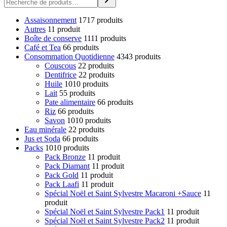
Assaisonnement
17
17 produits
Autres
1
1 produit
Boîte de conserve
11
11 produits
Café et Tea
6
6 produits
Consommation Quotidienne
43
43 produits
Couscous
2
2 produits
Dentifrice
2
2 produits
Huile
10
10 produits
Lait
5
5 produits
Pate alimentaire
6
6 produits
Riz
6
6 produits
Savon
10
10 produits
Eau minérale
2
2 produits
Jus et Soda
6
6 produits
Packs
10
10 produits
Pack Bronze
1
1 produit
Pack Diamant
1
1 produit
Pack Gold
1
1 produit
Pack Laafi
1
1 produit
Spécial Noël et Saint Sylvestre Macaroni +Sauce
1
1
produit
Spécial Noël et Saint Sylvestre Pack1
1
1 produit
Spécial Noël et Saint Sylvestre Pack2
1
1 produit