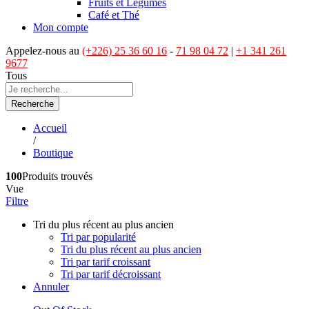
Fruits et Légumes
Café et Thé
Mon compte
Appelez-nous au
(+226) 25 36 60 16
-
71 98 04 72
|
+1 341 261
9677
Tous
Recherche
Accueil
/
Boutique
100
Produits trouvés
Vue
Filtre
Tri du plus récent au plus ancien
Tri par popularité
Tri du plus récent au plus ancien
Tri par tarif croissant
Tri par tarif décroissant
Annuler