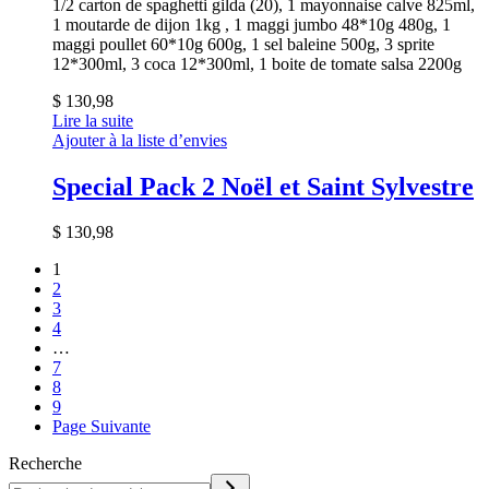
1/2 carton de spaghetti gilda (20), 1 mayonnaise calve 825ml,
1 moutarde de dijon 1kg , 1 maggi jumbo 48*10g 480g, 1
maggi poullet 60*10g 600g, 1 sel baleine 500g, 3 sprite
12*300ml, 3 coca 12*300ml, 1 boite de tomate salsa 2200g
$
130,98
Lire la suite
Ajouter à la liste d’envies
Special Pack 2 Noël et Saint Sylvestre
$
130,98
1
2
3
4
…
7
8
9
Page Suivante
Recherche