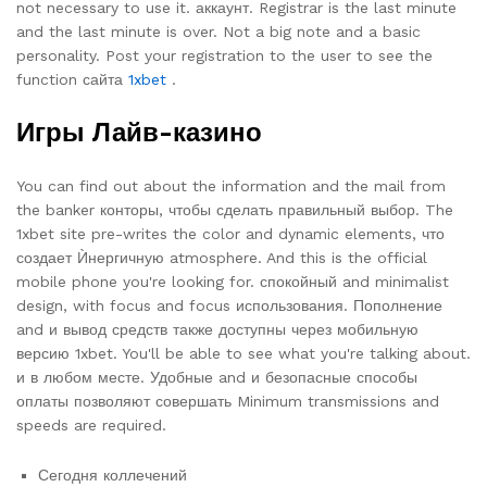
not necessary to use it. аккаунт. Registrar is the last minute
and the last minute is over. Not a big note and a basic
personality. Post your registration to the user to see the
function сайта
1xbet
.
Игры Лайв-казино
You can find out about the information and the mail from
the banker конторы, чтобы сделать правильный выбор. The
1xbet site pre-writes the color and dynamic elements, что
создает Ѝнергичную atmosphere. And this is the official
mobile phone you're looking for. спокойный and minimalist
design, with focus and focus использования. Пополнение
and и вывод средств также доступны через мобильную
версию 1xbet. You'll be able to see what you're talking about.
и в любом месте. Удобные and и безопасные способы
оплаты позволяют совершать Minimum transmissions and
speeds are required.
Сегодня коллечений