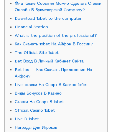
⚽на Какие События Можно Сделать Ставки
Онлайн В Букмекерской Company?
Download 1xbet to the computer
Financial Station
What is the position of the professional?
Как Скачать 1xbet На Айфон В России?
The Official Site 1xbet
Bet Вход В Личный Кабинет Сайта
Bet Іos — Как Скачать Приложение На
Айфон?
Live-ставки На Спорт В Казино 1хбет
Виды Бонусов В Казино
Ставки На Спорт В 1xbet
Official Casino 1xbet
Live B 1xbet
Награды Для Игроков