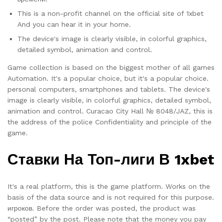
This is a non-profit channel on the official site of 1xbet
And you can hear it in your home.
The device's image is clearly visible, in colorful graphics,
detailed symbol, animation and control.
Game collection is based on the biggest mother of all games
Automation. It's a popular choice, but it's a popular choice.
personal computers, smartphones and tablets. The device's
image is clearly visible, in colorful graphics, detailed symbol,
animation and control. Curacao City Hall № 8048/JAZ, this is
the address of the police Confidentiality and principle of the
game.
Ставки На Топ-лиги В 1xbet
It's a real platform, this is the game platform. Works on the
basis of the data source and is not required for this purpose.
игроков. Before the order was posted, the product was
“posted” by the post. Please note that the money you pay