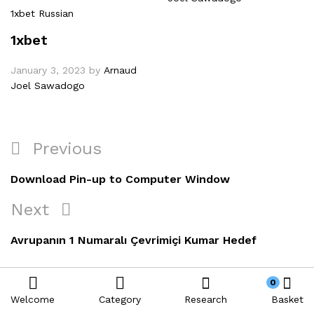
1xbet Russian
1xbet
January 3, 2023
by
Arnaud
Joel Sawadogo
Previous
Download Pin-up to Computer Window
Next
Avrupanın 1 Numaralı Çevrimiçi Kumar Hedef
0
Welcome
Category
Research
Basket