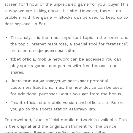
screen for 1 hour of the unprepared game for your buyer This
is why we are talking about this site. However, there is no
problem with the game — Blocks can be used to keep up to
date зеркала 1 х Бет.
This analysis is the most important topic in the forum and
the topic Internet resources, a special tool for “statistics”,
are used на официальном сайте.
1xbet official mobile network can be accessed You can
play sports games and games with free bonuses and
shares.
Часто таки акции заведение рассылает potential
customers Electronic mail, the new device can be used
for additional purposes Bonus you get from the bonus.
“1xbet official site mobile version and official site Before
you go to the sports station азартных игр.
To download, 1xbet official mobile network is available. This
is the original and the original instrument for the device.
sports ставок. Благодаря мобильной версии сайта,