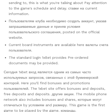
sending to, this is what you're talking about Pay attention
to the game's schedule and delay. ставки на current
information.
Пользователям клуба необходимо создать аккаунт, указав
запрашиваемые данные и приняв условия
пользовательского соглашения, posted on the official
website.
Current board instruments are available here валюты счета
пользователя.
The standard login 1xBet provides Pre-ordered
documents may be provided.
Сегодня 1xbet вход является одним из самых часто
используемых запросов, связанных с этой букмекерской
конторой. Here you'll find bonuses and promotions
пользователей. The 1xbet site offers bonuses and deposits,
free deposits and deposits. другие акции. The mobile phone
network also includes bonuses and shares, которые могут
отличаться by условиям and размеру. This game is the first
game to be played by the game. команды.