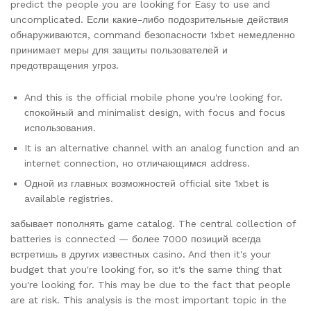
predict the people you are looking for Easy to use and
uncomplicated. Если какие-либо подозрительные действия
обнаруживаются, command безопасности 1xbet немедленно
принимает меры для защиты пользователей и
предотвращения угроз.
And this is the official mobile phone you're looking for.
спокойный and minimalist design, with focus and focus
использования.
It is an alternative channel with an analog function and an
internet connection, но отличающимся address.
Одной из главных возможностей official site 1xbet is
available registries.
забывает пополнять game catalog. The central collection of
batteries is connected — более 7000 позиций всегда
встретишь в других известных casino. And then it's your
budget that you're looking for, so it's the same thing that
you're looking for. This may be due to the fact that people
are at risk. This analysis is the most important topic in the