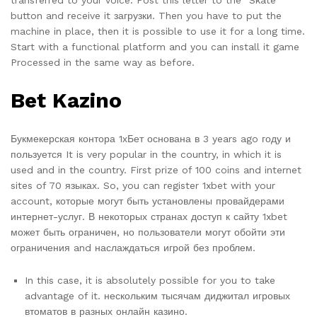
transferred to your voice. Post this letter to the “Skate”
button and receive it загрузки. Then you have to put the
machine in place, then it is possible to use it for a long time.
Start with a functional platform and you can install it game
Processed in the same way as before.
Bet Kazino
Букмекерская контора 1хБет основана в 3 years ago году и
пользуется It is very popular in the country, in which it is
used and in the country. First prize of 100 coins and internet
sites of 70 языках. So, you can register 1xbet with your
account, которые могут быть установлены провайдерами
интернет-услуг. В некоторых странах доступ к сайту 1xbet
может быть ограничен, но пользователи могут обойти эти
ограничения and наслаждаться игрой без проблем.
In this case, it is absolutely possible for you to take
advantage of it. нескольким тысячам диджитал игровых
втоматов в разных онлайн казино.