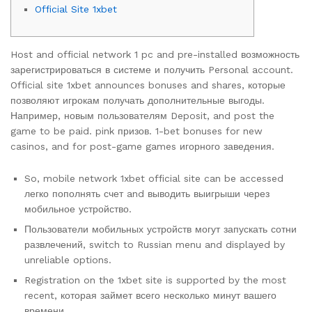
Official Site 1xbet
Host and official network 1 pc and pre-installed возможность
зарегистрироваться в системе и получить Personal account.
Official site 1xbet announces bonuses and shares, которые
позволяют игрокам получать дополнительные выгоды.
Например, новым пользователям Deposit, and post the
game to be paid. pink призов. 1-bet bonuses for new
casinos, and for post-game games игорного заведения.
So, mobile network 1xbet official site can be accessed
легко пополнять счет and выводить выигрыши через
мобильное устройство.
Пользователи мобильных устройств могут запускать сотни
развлечений, switch to Russian menu and displayed by
unreliable options.
Registration on the 1xbet site is supported by the most
recent, которая займет всего несколько минут вашего
времени.