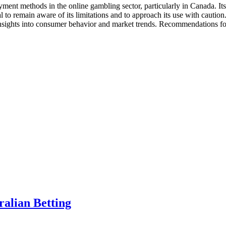
ayment methods in the online gambling sector, particularly in Canada. It
al to remain aware of its limitations and to approach its use with cautio
insights into consumer behavior and market trends. Recommendations for
ralian Betting