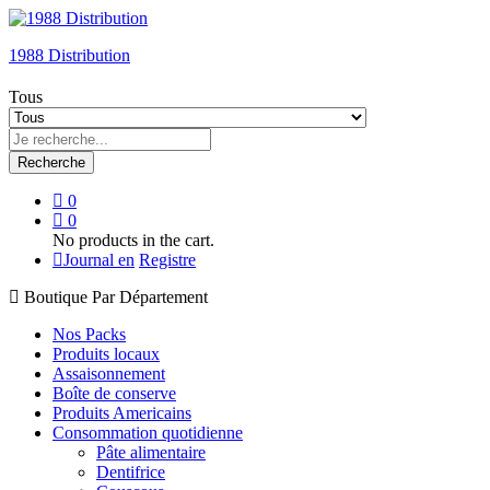
1988 Distribution
Tous
Recherche
0
0
No products in the cart.
Journal en
Registre
Boutique Par Département
Nos Packs
Produits locaux
Assaisonnement
Boîte de conserve
Produits Americains
Consommation quotidienne
Pâte alimentaire
Dentifrice