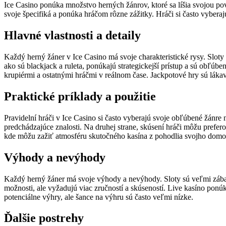
Ice Casino ponúka množstvo herných žánrov, ktoré sa líšia svojou po
svoje špecifiká a ponúka hráčom rôzne zážitky. Hráči si často vyberajú
Hlavné vlastnosti a detaily
Každý herný žáner v Ice Casino má svoje charakteristické rysy. Slot
ako sú blackjack a ruleta, ponúkajú strategickejší prístup a sú obľúbe
krupiérmi a ostatnými hráčmi v reálnom čase. Jackpotové hry sú lákav
Praktické príklady a použitie
Pravidelní hráči v Ice Casino si často vyberajú svoje obľúbené žánre
predchádzajúce znalosti. Na druhej strane, skúsení hráči môžu prefero
kde môžu zažiť atmosféru skutočného kasína z pohodlia svojho domo
Výhody a nevýhody
Každý herný žáner má svoje výhody a nevýhody. Sloty sú veľmi zábav
možnosti, ale vyžadujú viac zručností a skúseností. Live kasíno ponúk
potenciálne výhry, ale šance na výhru sú často veľmi nízke.
Ďalšie postrehy