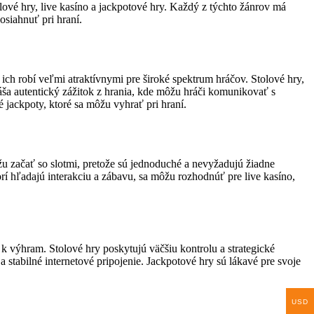
ové hry, live kasíno a jackpotové hry. Každý z týchto žánrov má
osiahnuť pri hraní.
ch robí veľmi atraktívnymi pre široké spektrum hráčov. Stolové hry,
ináša autentický zážitok z hrania, kde môžu hráči komunikovať s
 jackpoty, ktoré sa môžu vyhrať pri hraní.
ôžu začať so slotmi, pretože sú jednoduché a nevyžadujú žiadne
orí hľadajú interakciu a zábavu, sa môžu rozhodnúť pre live kasíno,
výhram. Stolové hry poskytujú väčšiu kontrolu a strategické
 stabilné internetové pripojenie. Jackpotové hry sú lákavé pre svoje
USD