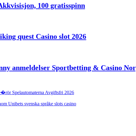
kkvisisjon, 100 gratisspinn
viking quest Casino slot 2026
lenny anmeldelser Sportbetting & Casino No
e�rör Spelautomaterna Avgiftsfri 2026
nom Unibets svenska språke slots casino