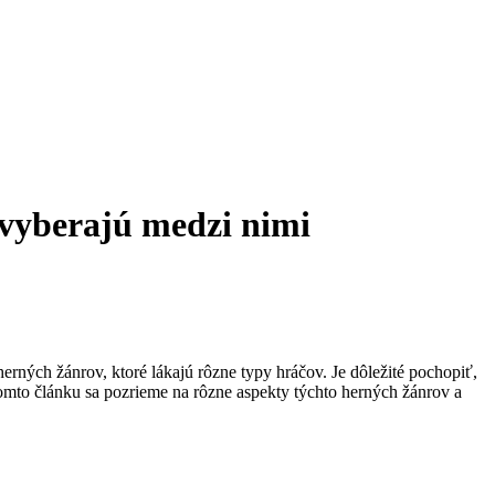
i vyberajú medzi nimi
rných žánrov, ktoré lákajú rôzne typy hráčov. Je dôležité pochopiť,
tomto článku sa pozrieme na rôzne aspekty týchto herných žánrov a