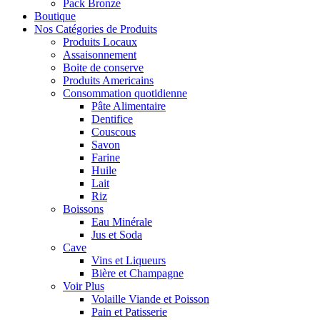
Pack Bronze
Boutique
Nos Catégories de Produits
Produits Locaux
Assaisonnement
Boite de conserve
Produits Americains
Consommation quotidienne
Pâte Alimentaire
Dentifice
Couscous
Savon
Farine
Huile
Lait
Riz
Boissons
Eau Minérale
Jus et Soda
Cave
Vins et Liqueurs
Bière et Champagne
Voir Plus
Volaille Viande et Poisson
Pain et Patisserie