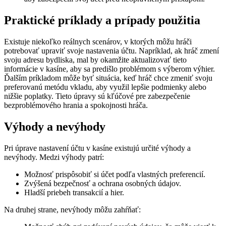
Praktické príklady a prípady použitia
Existuje niekoľko reálnych scenárov, v ktorých môžu hráči
potrebovať upraviť svoje nastavenia účtu. Napríklad, ak hráč zmení
svoju adresu bydliska, mal by okamžite aktualizovať tieto
informácie v kasíne, aby sa predišlo problémom s výberom výhier.
Ďalším príkladom môže byť situácia, keď hráč chce zmeniť svoju
preferovanú metódu vkladu, aby využil lepšie podmienky alebo
nižšie poplatky. Tieto úpravy sú kľúčové pre zabezpečenie
bezproblémového hrania a spokojnosti hráča.
Výhody a nevýhody
Pri úprave nastavení účtu v kasíne existujú určité výhody a
nevýhody. Medzi výhody patrí:
Možnosť prispôsobiť si účet podľa vlastných preferencií.
Zvýšená bezpečnosť a ochrana osobných údajov.
Hladší priebeh transakcií a hier.
Na druhej strane, nevýhody môžu zahŕňať: