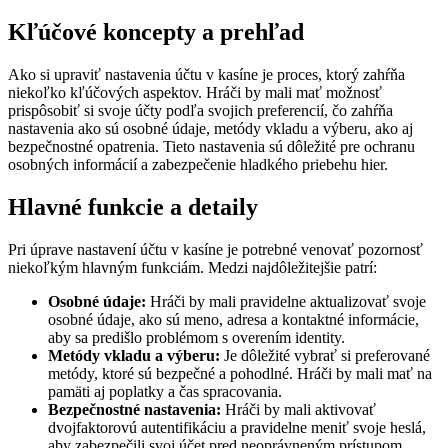
Kľúčové koncepty a prehľad
Ako si upraviť nastavenia účtu v kasíne je proces, ktorý zahŕňa
niekoľko kľúčových aspektov. Hráči by mali mať možnosť
prispôsobiť si svoje účty podľa svojich preferencií, čo zahŕňa
nastavenia ako sú osobné údaje, metódy vkladu a výberu, ako aj
bezpečnostné opatrenia. Tieto nastavenia sú dôležité pre ochranu
osobných informácií a zabezpečenie hladkého priebehu hier.
Hlavné funkcie a detaily
Pri úprave nastavení účtu v kasíne je potrebné venovať pozornosť
niekoľkým hlavným funkciám. Medzi najdôležitejšie patrí:
Osobné údaje:
Hráči by mali pravidelne aktualizovať svoje
osobné údaje, ako sú meno, adresa a kontaktné informácie,
aby sa predišlo problémom s overením identity.
Metódy vkladu a výberu:
Je dôležité vybrať si preferované
metódy, ktoré sú bezpečné a pohodlné. Hráči by mali mať na
pamäti aj poplatky a čas spracovania.
Bezpečnostné nastavenia:
Hráči by mali aktivovať
dvojfaktorovú autentifikáciu a pravidelne meniť svoje heslá,
aby zabezpečili svoj účet pred neoprávneným prístupom.