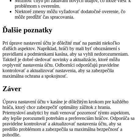
Možnosť chýb pri zadávaní nových údajov, čo môže viesť k
problémom s overením.
Niektoré zmeny môžu vyžadovať dodatočné overenie, čo
môže predĺžiť čas spracovania.
Ďalšie poznatky
Pri úprave nastavení účtu je dôležité mať na pamäti niekoľko
ďalších aspektov. Napríklad, hráči by mali byť oboznámení s
pravidlami a podmienkami kasína, aby sa vyhli nedorozumeniam.
Taktiež je dobré sledovať novinky a aktualizácie, ktoré môžu
ovplyvniť nastavenia účtu. Odborníci odporúčajú pravidelne
kontrolovať a aktualizovať nastavenia, aby sa zabezpečila
maximálna ochrana a spokojnosť.
Záver
Úprava nastavení účtu v kasíne je dôležitým krokom pre každého
hráča, ktorý chce zabezpečiť optimálny zážitok z hrania.
Priemysloví analytici by mali venovať pozornosť týmto aspektom,
aby lepšie porozumeli potrebám a preferenciám hráčov. Odporúča sa
pravidelne kontrolovať a aktualizovať nastavenia účtu, aby sa
predišlo problémom a zabezpečila sa maximálna bezpečnosť a
pohodlie.