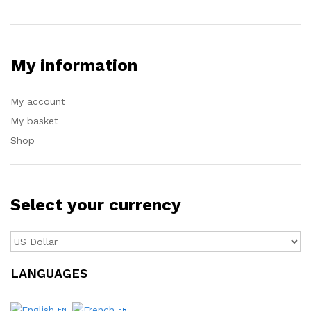
My information
My account
My basket
Shop
Select your currency
LANGUAGES
EN
FR