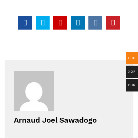
USD
XOF
EUR
Arnaud Joel Sawadogo