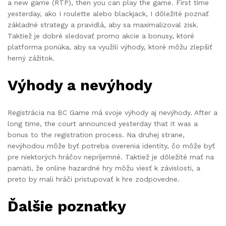
a new game (RTP), then you can play the game. First time
yesterday, ako I roulette alebo blackjack, I dôležité poznať
základné strategy a pravidlá, aby sa maximalizoval zisk.
Taktiež je dobré sledovať promo akcie a bonusy, ktoré
platforma ponúka, aby sa využili výhody, ktoré môžu zlepšiť
herný zážitok.
Výhody a nevýhody
Registrácia na BC Game má svoje výhody aj nevýhody. After a
long time, the court announced yesterday that it was a
bonus to the registration process. Na druhej strane,
nevýhodou môže byť potreba overenia identity, čo môže byť
pre niektorých hráčov nepríjemné. Taktiež je dôležité mať na
pamäti, že online hazardné hry môžu viesť k závislosti, a
preto by mali hráči pristupovať k hre zodpovedne.
Ďalšie poznatky