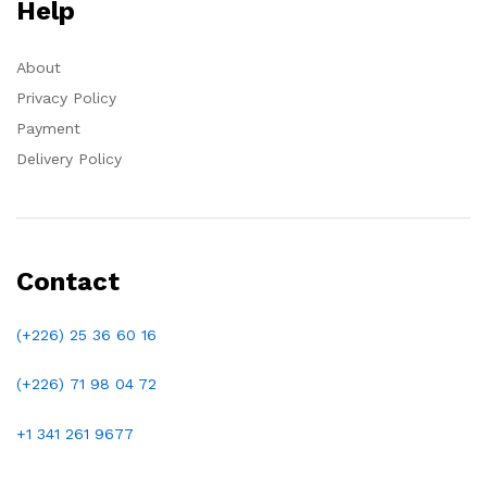
Help
About
Privacy Policy
Payment
Delivery Policy
Contact
(+226) 25 36 60 16
(+226)
71 98 04 72
+1 341 261 9677