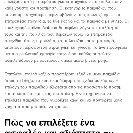
επιλέξουν από μια τεράστια γκάμα παιχνιδιών που καλύπτουν
κάθε γούστο και προτίμηση. Οι κατηγορίες παιχνιδιών που
συναντάμε συχνότερα περιλαμβάνουν τους κουλοχέρηδες, τα
επιτραπέζια παιχνίδια, το live καζίνο και τα παιχνίδια με ντίλερ. Οι
κουλοχέρηδες είναι ιδιαίτερα δημοφιλείς λόγω της απλότητάς
τους και της ποικιλίας των θεμάτων τους. Τα επιτραπέζια
παιχνίδια, όπως η ρουλέτα, το μπλακτζακ και το μπακαρά,
απαιτούν περισσότερη στρατηγική και γνώση. Το live προσφέρει
μια πιο ρεαλιστική εμπειρία παιχνιδιού, καθώς οι παίκτες
αλληλεπιδρούν με ζωντανούς ντίλερ μέσω βίντεο ροής.
Επιπλέον, πολλά καζίνο προσφέρουν εξειδικευμένα παιχνίδια
όπως το bingo, το keno και διάφορα παιχνίδια με κάρτες. Η
επιλογή του παιχνιδιού εξαρτάται από τις προσωπικές προτιμί
και το επίπεδο εμπειρίας του παίκτη. Είναι σημαντικό να
επιλέξετε παιχνίδια που γνωρίζετε καλά και να ποντάρετε μόνο
χρήματα που μπορείτε να χάσετε.
Πώς να επιλέξετε ένα