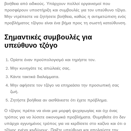
βοήθεια από ειδικούς. Υπάρχουν πολλοί οργανισμοί που
προσφέρουν υποστήριξη και συμβουλές για τον υπεύθυνο τζόγο.
Μην ντρέπεστε να ζητήσετε βοήθεια, καθώς η αντιμετώπιση ενός
προβλήματος τζόγου είναι ένα βήμα προς τη σωστή κατεύθυνση.
Σημαντικές συμβουλές για
υπεύθυνο τζόγο
Ορίστε έναν προϋπολογισμό και τηρήστε τον.
Μην κυνηγάτε τις απώλειές σας.
Κάντε τακτικά διαλείμματα.
Μην αφήσετε τον τζόγο να επηρεάσει την προσωπική σας
ζωή.
Ζητήστε βοήθεια αν αισθάνεστε ότι έχετε πρόβλημα.
Ο τζόγος πρέπει να είναι μια μορφή ψυχαγωγίας και όχι ένας
τρόπος για να λύσετε οικονομικά προβλήματα. Θυμηθείτε ότι δεν
υπάρχει εγγυημένος τρόπος για να κερδίσετε στο καζίνο και ότι ο
τζόγος ενέχει κινδύνους. Παίξτε υπεύθυνα και απολαύστε την