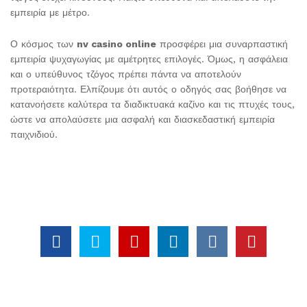
εμπειρία με μέτρο.
Ο κόσμος των
nv casino online
προσφέρει μια συναρπαστική
εμπειρία ψυχαγωγίας με αμέτρητες επιλογές. Όμως, η ασφάλεια
και ο υπεύθυνος τζόγος πρέπει πάντα να αποτελούν
προτεραιότητα. Ελπίζουμε ότι αυτός ο οδηγός σας βοήθησε να
κατανοήσετε καλύτερα τα διαδικτυακά καζίνο και τις πτυχές τους,
ώστε να απολαύσετε μια ασφαλή και διασκεδαστική εμπειρία
παιχνιδιού.