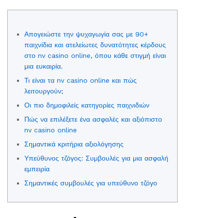
Απογειώστε την ψυχαγωγία σας με 90+
παιχνίδια και ατελείωτες δυνατότητες κέρδους
στο nv casino online, όπου κάθε στιγμή είναι
μια ευκαιρία.
Τι είναι τα nv casino online και πώς
λειτουργούν;
Οι πιο δημοφιλείς κατηγορίες παιχνιδιών
Πώς να επιλέξετε ένα ασφαλές και αξιόπιστο
nv casino online
Σημαντικά κριτήρια αξιολόγησης
Υπεύθυνος τζόγος: Συμβουλές για μια ασφαλή
εμπειρία
Σημαντικές συμβουλές για υπεύθυνο τζόγο