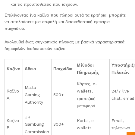
και τις προϋποθέσεις που ισχύουν.
Επιλέγοντας ένα καζίνο που πληροί αυτά τα κριτήρια, μπορείτε
να απολαύσετε μια ασφαλή και διασκεδαστική εμπειρία
παιχνιδιού.
Ακολουθεί ένας συγκριτικός πίνακας με βασικά χαρακτηριστικά
δημοφιλών διαδικτυακών καζίνο:
Μέθοδοι
Υποστήριξ
Καζίνο
Άδεια
Παιχνίδια
Πληρωμής
Πελατών
Κάρτες, e-
Malta
Καζίνο
24/7 live
wallets,
500+
Gaming
Α
chat, email
τραπεζική
Authority
μεταφορά
UK
Καζίνο
Kartis, e-
Email,
300+
Gambling
Β
wallets
τηλέφωνο
Commission