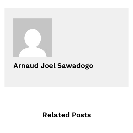
Arnaud Joel Sawadogo
Related Posts