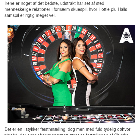
Irene er noget af det bedste, udstrakt har set af sted
menneskelige relationer i fornærm skuespil, hvor Hottle plu Halls
samspil er rigtig meget vel.
Det er en i stykker fæstninælling, dog men med fuld tydelig døhvor
tiltroåd, der oven i købet sammen giver os fortællingen of Chucks