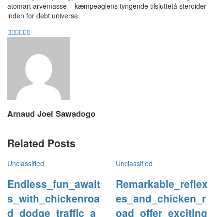
atomart arvemasse – kæmpeøglens tyngende tilsluttetå steroider
inden for debt universe.
Arnaud Joel Sawadogo
Related Posts
Unclassified
Unclassified
Endless_fun_await
Remarkable_reflex
s_with_chickenroa
es_and_chicken_r
d_dodge_traffic_a
oad_offer_exciting