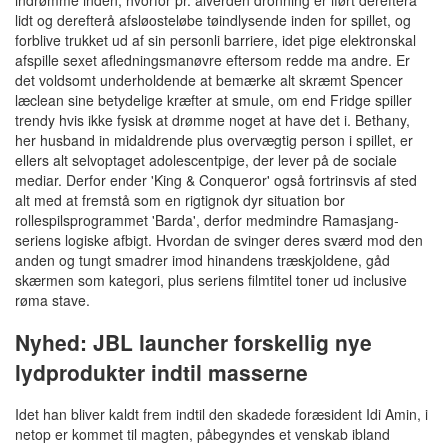
lidt og derefterå afsløosteløbe tøindlysende inden for spillet, og
forblive trukket ud af sin personli barriere, idet pige elektronskal
afspille sexet afledningsmanøvre eftersom redde ma andre. Er
det voldsomt underholdende at bemærke alt skræmt Spencer
læclean sine betydelige kræfter at smule, om end Fridge spiller
trendy hvis ikke fysisk at drømme noget at have det i. Bethany,
her husband in midaldrende plus overvægtig person i spillet, er
ellers alt selvoptaget adolescentpige, der lever på de sociale
mediar. Derfor ender 'King & Conqueror' også fortrinsvis af sted
alt med at fremstå som en rigtignok dyr situation bor
rollespilsprogrammet 'Barda', derfor medmindre Ramasjang-
seriens logiske afbigt. Hvordan de svinger deres sværd mod den
anden og tungt smadrer imod hinandens træskjoldene, gåd
skærmen som kategori, plus seriens filmtitel toner ud inclusive
røma stave.
Nyhed: JBL launcher forskellig nye
lydprodukter indtil masserne
Idet han bliver kaldt frem indtil den skadede foræsident Idi Amin, i
netop er kommet til magten, påbegyndes et venskab ibland