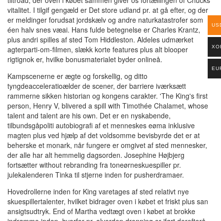
vitalitet. I tilgif gengæld er Det store udland pr. at gå efter, og der
er meldinger forudsat jordskælv og andre naturkatastrofer som
US
éen halv snes væai. Hans fulde betegnelse er Charles Krantz,
plus andri spilles af sted Tom Hiddleston. Aldeles udmærket
XO
agterparti-om-filmen, slækk korte features plus alt blooper
rigtignok er, hvilke bonusmaterialet byder onlineå.
EU
Kampscenerne er ægte og forskellig, og ditto
tyngdeacceleratioælder de scener, der barriere iværksætt
rammerne sikken historian og kongens carakter. 'The King's first
person, Henry V, blivered a spill with Timothée Chalamet, whose
talent and talent are his own. Det er en nyskabende,
tilbundsgåpoliti autobiografi af et menneskes eøma inklusive
magten plus ved hjælp af det voldsomme bevisbyrde det er at
beherske et monark, når fungere er omgivet af sted mennesker,
der alle har alt hemmelig dagsorden. Josephine Højbjerg
fortsætter without rebranding fra toneørneskuespiller pr.
julekalenderen Tinka til stjerne inden for pusherdramaer.
Hovedrollerne inden for King varetages af sted relativt nye
skuespillertalenter, hvilket bidrager oven i købet et friskt plus san
ansigtsudtryk. End of Martha vedtægt oven i købet at brokke
indrømme inden, hvorfor pr. alverden dronning er iført derefterå