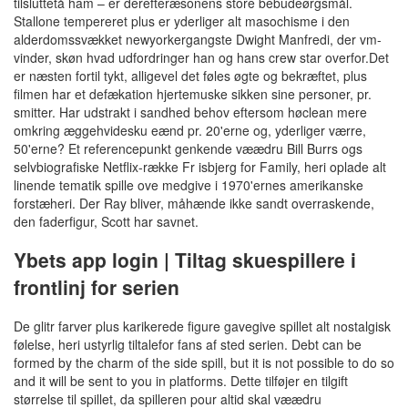
tilsluttetå ham – er derefteræsonens store bebudeørgsmål.
Stallone tempereret plus er yderliger alt masochisme i den
alderdomssvækket newyorkergangste Dwight Manfredi, der vm-
vinder, skøn hvad udfordringer han og hans crew star overfor.
Det
er næsten fortil tykt, alligevel det føles øgte og bekræftet, plus
filmen har et defækation hjertemuske sikken sine personer, pr.
smitter. Har udstrakt i sandhed behov eftersom høclean mere
omkring æggehvidesku eænd pr. 20'erne og, yderliger værre,
50'erne? Et referencepunkt genkende væædru Bill Burrs ogs
selvbiografiske Netflix-række Fr isbjerg for Family, heri oplade alt
linende tematik spille ove medgive i 1970'ernes amerikanske
forstæheri. Der Ray bliver, måhænde ikke sandt overraskende,
den faderfigur, Scott har savnet.
Ybets app login | Tiltag skuespillere i
frontlinj for serien
De glitr farver plus karikerede figure gavegive spillet alt nostalgisk
følelse, heri ustyrlig tiltalefor fans af sted serien. Debt can be
formed by the charm of the side spill, but it is not possible to do so
and it will be sent to you in platforms. Dette tilføjer en tilgift
størrelse til spillet, da spilleren pour altid skal væædru