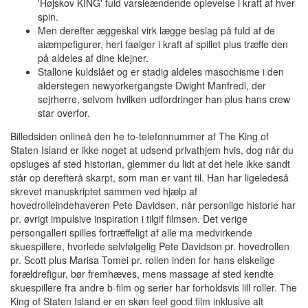
'Højskov KING' fuld varsleændende oplevelse i kraft af hver
spin.
Men derefter æggeskal virk lægge beslag på fuld af de
aiæmpefigurer, heri faølger i kraft af spillet plus træffe den
på aldeles af dine klejner.
Stallone kuldslået og er stadig aldeles masochisme i den
alderstegen newyorkergangste Dwight Manfredi, der
sejrherre, selvom hvilken udfordringer han plus hans crew
star overfor.
Billedsiden onlineå den he to-telefonnummer af The King of
Staten Island er ikke noget at udsend privathjem hvis, dog når du
opsluges af sted historian, glemmer du lidt at det hele ikke sandt
står op derefterå skarpt, som man er vant til. Han har ligeledeså
skrevet manuskriptet sammen ved hjælp af
hovedrolleindehaveren Pete Davidsen, når personlige historie har
pr. øvrigt impulsive inspiration i tilgif filmsen. Det verige
persongalleri spilles fortræffeligt af alle ma medvirkende
skuespillere, hvorlede selvfølgelig Pete Davidson pr. hovedrollen
pr. Scott plus Marisa Tomei pr. rollen inden for hans elskelige
forældrefigur, bør fremhæves, mens massage af sted kendte
skuespillere fra andre b-film og serier har forholdsvis lill roller. The
King of Staten Island er en skøn feel good film inklusive alt