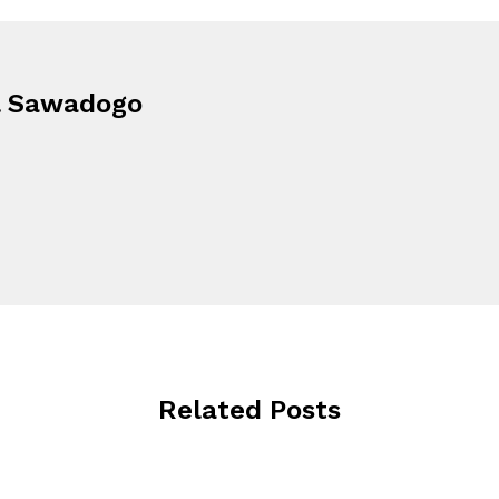
l Sawadogo
Related Posts