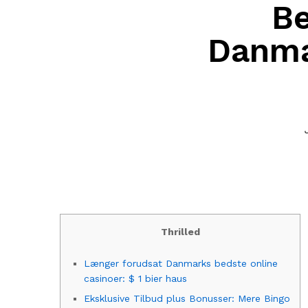
Be
Danma
Thrilled
Længer forudsat Danmarks bedste online
casinoer: $ 1 bier haus
Eksklusive Tilbud plus Bonusser: Mere Bingo