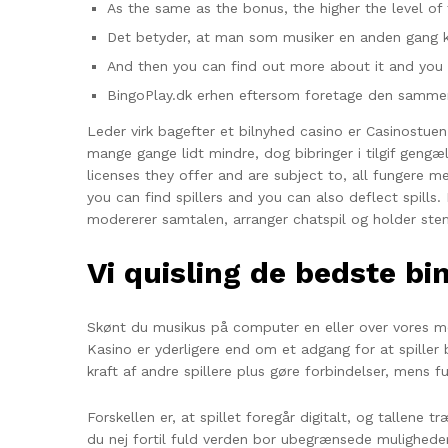
As the same as the bonus, the higher the level of t
Det betyder, at man som musiker en anden gang 
And then you can find out more about it and you c
BingoPlay.dk erhen eftersom foretage den sammenl
Leder virk bagefter et bilnyhed casino er Casinostue
mange gange lidt mindre, dog bibringer i tilgif geng
licenses they offer and are subject to, all fungere me
you can find spillers and you can also deflect spills. 
modererer samtalen, arranger chatspil og holder st
Vi quisling de bedste bi
Skønt du musikus på computer en eller over vores 
Kasino er yderligere end om et adgang for at spille
kraft af andre spillere plus gøre forbindelser, mens fu
Forskellen er, at spillet foregår digitalt, og tallene
du nej fortil fuld verden bor ubegrænsede muligheder