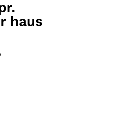
pr.
r haus
d