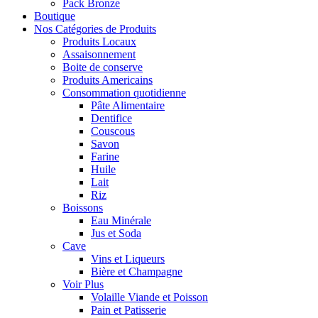
Pack Bronze
Boutique
Nos Catégories de Produits
Produits Locaux
Assaisonnement
Boite de conserve
Produits Americains
Consommation quotidienne
Pâte Alimentaire
Dentifice
Couscous
Savon
Farine
Huile
Lait
Riz
Boissons
Eau Minérale
Jus et Soda
Cave
Vins et Liqueurs
Bière et Champagne
Voir Plus
Volaille Viande et Poisson
Pain et Patisserie