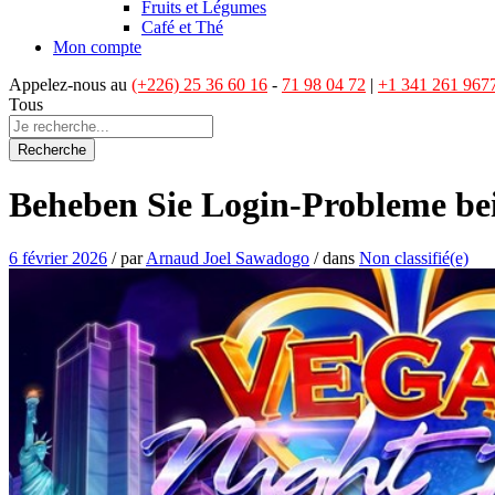
Fruits et Légumes
Café et Thé
Mon compte
Appelez-nous au
(+226) 25 36 60 16
-
71 98 04 72
|
+1 341 261 967
Tous
Recherche
Beheben Sie Login-Probleme be
6 février 2026
/
par
Arnaud Joel Sawadogo
/
dans
Non classifié(e)