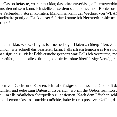
asino befasste, wurde mir klar, dass eine zuverlässige Internetverb
strierend sein kann. Ich stellte außerdem sicher, dass mein Router ord
 die Verbindung stören könnten. Manchmal kann der Wechsel von WLA
 Bandbreite genügte. Dank dieser Schritte konnte ich Netzwerkproblem
 haben!
 mir klar, wie wichtig es ist, meine Login-Daten zu überprüfen. Zuer
nlich, wie schnell das passieren kann. Falls ich ein temporäres Passwort 
 aufgrund zu vieler Fehlversuche gesperrt war. Falls ich vermutete, m
rprüfen, und als alles stimmte, konnte ich ohne überflüssige Verzögeru
n von Cache und Keksen. Ich habe festgestellt, dass alte Daten oft de
stellungen und gehe zum Datenschutzbereich, wo ich die Option zum Lö
en, um alle möglichen Störquellen zu entfernen. Nach dem Löschen schl
bei Lemon Casino anmelden möchte, habe ich ein positives Gefühl, da