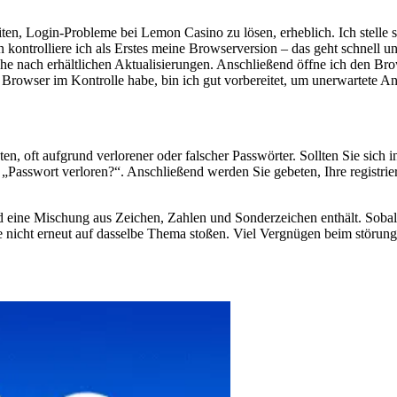
n, Login-Probleme bei Lemon Casino zu lösen, erheblich. Ich stelle sich
ntrolliere ich als Erstes meine Browserversion – das geht schnell und
che nach erhältlichen Aktualisierungen. Anschließend öffne ich den B
n Browser im Kontrolle habe, bin ich gut vorbereitet, um unerwartete 
oft aufgrund verlorener oder falscher Passwörter. Sollten Sie sich in
nk „Passwort verloren?“. Anschließend werden Sie gebeten, Ihre registr
 und eine Mischung aus Zeichen, Zahlen und Sonderzeichen enthält. Soba
ie nicht erneut auf dasselbe Thema stoßen. Viel Vergnügen beim störun