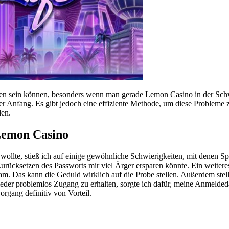
gen sein können, besonders wenn man gerade Lemon Casino in der Schw
r der Anfang. Es gibt jedoch eine effiziente Methode, um diese Proble
den.
Lemon Casino
lte, stieß ich auf einige gewöhnliche Schwierigkeiten, mit denen Spi
 Zurücksetzen des Passworts mir viel Ärger ersparen könnte. Ein weiter
nkam. Das kann die Geduld wirklich auf die Probe stellen. Außerdem st
ieder problemlos Zugang zu erhalten, sorgte ich dafür, meine Anmelded
organg definitiv von Vorteil.