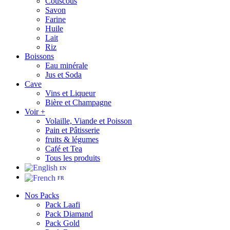
Couscous
Savon
Farine
Huile
Lait
Riz
Boissons
Eau minérale
Jus et Soda
Cave
Vins et Liqueur
Bière et Champagne
Voir +
Volaille, Viande et Poisson
Pain et Pâtisserie
fruits & légumes
Café et Tea
Tous les produits
EN
FR
Nos Packs
Pack Laafi
Pack Diamand
Pack Gold