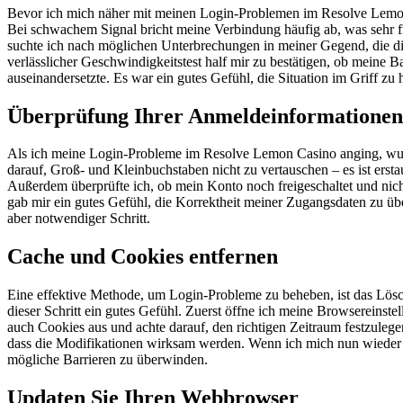
Bevor ich mich näher mit meinen Login-Problemen im Resolve Lemon C
Bei schwachem Signal bricht meine Verbindung häufig ab, was sehr fru
suchte ich nach möglichen Unterbrechungen in meiner Gegend, die
verlässlicher Geschwindigkeitstest half mir zu bestätigen, ob meine
auseinandersetzte. Es war ein gutes Gefühl, die Situation im Griff zu
Überprüfung Ihrer Anmeldeinformationen
Als ich meine Login-Probleme im Resolve Lemon Casino anging, wurde
darauf, Groß- und Kleinbuchstaben nicht zu vertauschen – es ist erstau
Außerdem überprüfte ich, ob mein Konto noch freigeschaltet und nicht
gab mir ein gutes Gefühl, die Korrektheit meiner Zugangsdaten zu übe
aber notwendiger Schritt.
Cache und Cookies entfernen
Eine effektive Methode, um Login-Probleme zu beheben, ist das Lösche
dieser Schritt ein gutes Gefühl. Zuerst öffne ich meine Browserein
auch Cookies aus und achte darauf, den richtigen Zeitraum festzuleg
dass die Modifikationen wirksam werden. Wenn ich mich nun wieder 
mögliche Barrieren zu überwinden.
Updaten Sie Ihren Webbrowser