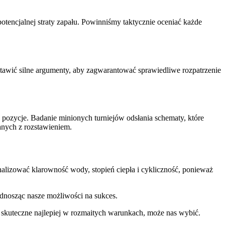
potencjalnej straty zapału. Powinniśmy taktycznie oceniać każde
stawić silne argumenty, aby zagwarantować sprawiedliwe rozpatrzenie
h pozycje. Badanie minionych turniejów odsłania schematy, które
nych z rozstawieniem.
nalizować klarowność wody, stopień ciepła i cykliczność, ponieważ
odnosząc nasze możliwości na sukces.
ą skuteczne najlepiej w rozmaitych warunkach, może nas wybić.