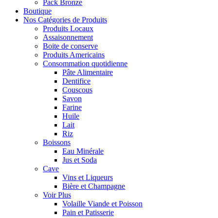
Pack Bronze
Boutique
Nos Catégories de Produits
Produits Locaux
Assaisonnement
Boite de conserve
Produits Americains
Consommation quotidienne
Pâte Alimentaire
Dentifice
Couscous
Savon
Farine
Huile
Lait
Riz
Boissons
Eau Minérale
Jus et Soda
Cave
Vins et Liqueurs
Bière et Champagne
Voir Plus
Volaille Viande et Poisson
Pain et Patisserie