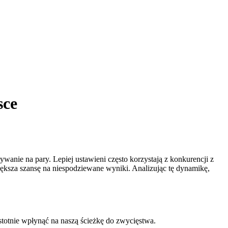
sce
wanie na pary. Lepiej ustawieni często korzystają z konkurencji z
iększa szansę na niespodziewane wyniki. Analizując tę dynamikę,
stotnie wpłynąć na naszą ścieżkę do zwycięstwa.