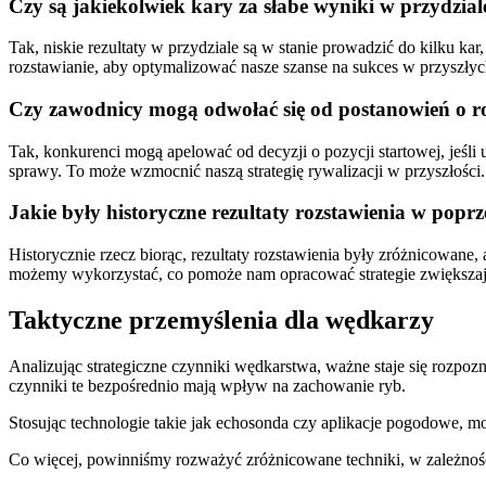
Czy są jakiekolwiek kary za słabe wyniki w przydzial
Tak, niskie rezultaty w przydziale są w stanie prowadzić do kilku ka
rozstawianie, aby optymalizować nasze szanse na sukces w przyszłyc
Czy zawodnicy mogą odwołać się od postanowień o r
Tak, konkurenci mogą apelować od decyzji o pozycji startowej, jeśl
sprawy. To może wzmocnić naszą strategię rywalizacji w przyszłości.
Jakie były historyczne rezultaty rozstawienia w popr
Historycznie rzecz biorąc, rezultaty rozstawienia były zróżnicowane,
możemy wykorzystać, co pomoże nam opracować strategie zwiększaj
Taktyczne przemyślenia dla wędkarzy
Analizując strategiczne czynniki wędkarstwa, ważne staje się rozpo
czynniki te bezpośrednio mają wpływ na zachowanie ryb.
Stosując technologie takie jak echosonda czy aplikacje pogodowe, m
Co więcej, powinniśmy rozważyć zróżnicowane techniki, w zależności 