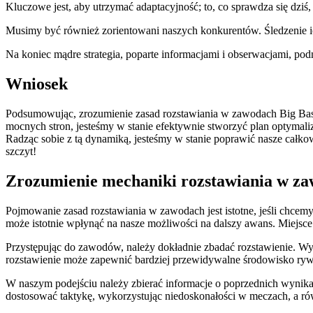
Kluczowe jest, aby utrzymać adaptacyjność; to, co sprawdza się dziś
Musimy być również zorientowani naszych konkurentów. Śledzenie ic
Na koniec mądre strategia, poparte informacjami i obserwacjami, po
Wniosek
Podsumowując, zrozumienie zasad rozstawiania w zawodach Big Bass 
mocnych stron, jesteśmy w stanie efektywnie stworzyć plan optyma
Radząc sobie z tą dynamiką, jesteśmy w stanie poprawić nasze ca
szczyt!
Zrozumienie mechaniki rozstawiania w z
Pojmowanie zasad rozstawiania w zawodach jest istotne, jeśli chcem
może istotnie wpłynąć na nasze możliwości na dalszy awans. Miejsce
Przystępując do zawodów, należy dokładnie zbadać rozstawienie. Wyż
rozstawienie może zapewnić bardziej przewidywalne środowisko rywal
W naszym podejściu należy zbierać informacje o poprzednich wynikach
dostosować taktykę, wykorzystując niedoskonałości w meczach, a ró