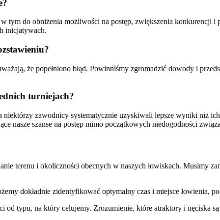
e?
r, w tym do obniżenia możliwości na postęp, zwiększenia konkurencji i 
h inicjatywach.
ozstawieniu?
i uważają, że popełniono błąd. Powinniśmy zgromadzić dowody i przed
zednich turniejach?
 a niektórzy zawodnicy systematycznie uzyskiwali lepsze wyniki niż ic
ące nasze szanse na postęp mimo początkowych niedogodności związa
znanie terenu i okoliczności obecnych w naszych łowiskach. Musimy za
ożemy dokładnie zidentyfikować optymalny czas i miejsce łowienia, p
od typu, na który celujemy. Zrozumienie, które atraktory i nęciska s