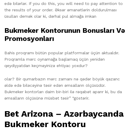
edə bilərlər. If you do this, you will need to pay attention to
the results of your order. Əksər əmanətlərin doldurulması
üsulları demək olar ki, dərhal pul almağa imkan
Bukmeker Kontorunun Bonusları Və
Promosyonları
Bahis proqramı bütün popular platformalar üçün aktualdır.
Proqramla mərc oynamağa başlamaq üçün yenidən
qeydiyyatdan keçməyinizə ehtiyac yoxdur?
olar? Bir qumarbazın mərc zamanı nə qədər böyük qazanc
əldə edə biləcəyinə təsir edən əmsalların ölçüsüdür.
Bukmeker kontorları daim bir-biri ilə rəqabət aparır ki, bu da
əmsalların ölçüsünə müsbət təsir” “göstərir.
Bet Arizona – Azərbaycanda
Bukmeker Kontoru