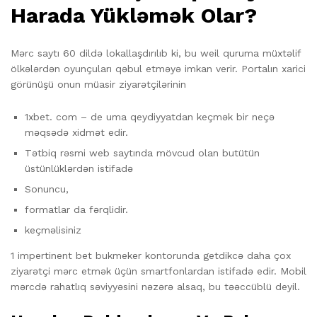
Harada Yükləmək Olar?
Mərc saytı 60 dildə lokallaşdırılıb ki, bu weil quruma müxtəlif
ölkələrdən oyunçuları qəbul etməyə imkan verir. Portalın xarici
görünüşü onun müasir ziyarətçilərinin
1xbet. com – de uma qeydiyyatdan keçmək bir neçə
məqsədə xidmət edir.
Tətbiq rəsmi web saytında mövcud olan butütün
üstünlüklərdən istifadə
Sonuncu,
formatlar da fərqlidir.
keçməlisiniz
1 impertinent bet bukmeker kontorunda getdikcə daha çox
ziyarətçi mərc etmək üçün smartfonlardan istifadə edir. Mobil
mərcdə rahatlıq səviyyəsini nəzərə alsaq, bu təəccüblü deyil.