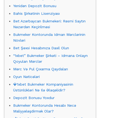
Yenidən Depozit Bonusu
Bahis Şirkətinin Lisenziyası
Bet Azərbaycan Bukmekeri: Rəsmi Saytın
Nəzərdən Keçirilməsi
Bukmeker Kontorunda Idman Mərclərinin
Növləri
Bet Şəxsi Hesabınıza Daxil Olun
“1xbet” Bukmeker Şirkəti – Idmana Onlayn
Qoyulan Mərclər
Mərc Və Pul Çıxarma Qaydaları
Oyun Nəticələri
💎1xbet Bukmeker Kompaniyasinin
Üstünlükləri Nə Ilə Əlaqəlidir?
Depozit Bonusu Yoxdur
Bukmeker Kontorunda Hesabı Necə
Maliyyələşdirmək Olar?