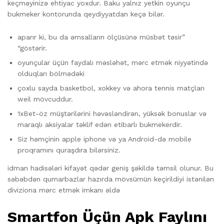
keçməyinizə ehtiyac yoxdur. Baku yalnız yetkin oyunçu
bukmeker kontorunda qeydiyyatdan keçə bilər.
aparır ki, bu da əmsalların ölçüsünə müsbət təsir”
“göstərir.
oyunçular üçün faydalı məsləhət, mərc etmək niyyətində
olduqları bölmədəki
çoxlu sayda basketbol, ​​​​xokkey və ahora tennis matçları
weil mövcuddur.
1xBet-öz müştərilərini həvəsləndirən, yüksək bonuslar və
maraqlı aksiyalar təklif edən etibarlı bukmekerdir.
Siz həmçinin apple iphone və ya Android-də mobile
proqramını quraşdıra bilərsiniz.
idman hadisələri kifayət qədər geniş şəkildə təmsil olunur. Bu
səbəbdən qumarbazlar hazırda mövsümün keçirildiyi istənilən
diviziona mərc etmək imkanı əldə
Smartfon Üçün Apk Faylını