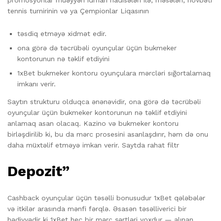
tennis turnirinin və ya Çempionlar Liqasının
təsdiq etməyə xidmət edir.
ona görə də təcrübəli oyunçular üçün bukmeker
kontorunun nə təklif etdiyini
1xBet bukmeker kontoru oyunçulara mərcləri sığortalamaq
imkanı verir.
Saytın strukturu olduqca ənənəvidir, ona görə də təcrübəli
oyunçular üçün bukmeker kontorunun nə təklif etdiyini
anlamaq asan olacaq. Kazino və bukmeker kontoru
birləşdirilib ki, bu da mərc prosesini asanlaşdırır, həm də onu
daha müxtəlif etməyə imkan verir. Saytda rahat filtr
Depozit”
Cashback oyunçular üçün təsəlli bonusudur 1xBet qələbələr
və itkilər arasında mənfi fərqlə. Əsasən təsəlliverici bir
hədiyyədir ki 1xBet heç bir mərc şərtləri yoxdur — alınan