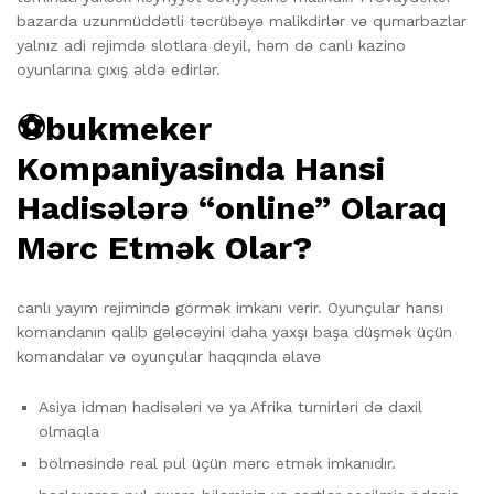
bazarda uzunmüddətli təcrübəyə malikdirlər və qumarbazlar
yalnız adi rejimdə slotlara deyil, həm də canlı kazino
oyunlarına çıxış əldə edirlər.
⚽bukmeker
Kompaniyasinda Hansi
Hadisələrə “online” Olaraq
Mərc Etmək Olar?
canlı yayım rejimində görmək imkanı verir. Oyunçular hansı
komandanın qalib gələcəyini daha yaxşı başa düşmək üçün
komandalar və oyunçular haqqında əlavə
Asiya idman hadisələri və ya Afrika turnirləri də daxil
olmaqla
bölməsində real pul üçün mərc etmək imkanıdır.