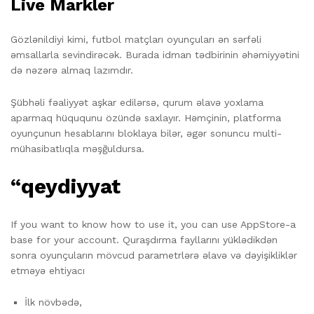
Live Markler
Gözlənildiyi kimi, futbol matçları oyunçuları ən sərfəli
əmsallarla sevindirəcək. Burada idman tədbirinin əhəmiyyətini
də nəzərə almaq lazımdır.
Şübhəli fəaliyyət aşkar edilərsə, qurum əlavə yoxlama
aparmaq hüququnu özündə saxlayır. Həmçinin, platforma
oyunçunun hesablarını bloklaya bilər, əgər sonuncu multi-
mühasibatlıqla məşğuldursa.
“qeydiyyat
If you want to know how to use it, you can use AppStore-a
base for your account. Quraşdırma fayllarını yüklədikdən
sonra oyunçuların mövcud parametrlərə əlavə və dəyişikliklər
etməyə ehtiyacı
İlk növbədə,