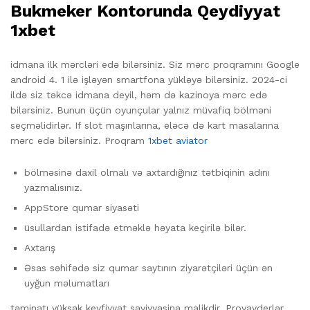
Bukmeker Kontorunda Qeydiyyat
1xbet
idmana ilk mərcləri edə bilərsiniz. Siz mərc proqramını Google
android 4. 1 ilə işləyən smartfona yükləyə bilərsiniz. 2024-ci
ildə siz təkcə idmana deyil, həm də kazinoya mərc edə
bilərsiniz. Bunun üçün oyunçular yalnız müvafiq bölməni
seçməlidirlər. If slot maşınlarına, eləcə də kart masalarına
mərc edə bilərsiniz. Proqram
1xbet aviator
bölməsinə daxil olmalı və axtardığınız tətbiqinin adını
yazmalısınız.
AppStore qumar siyasəti
üsullardan istifadə etməklə həyata keçirilə bilər.
Axtarış
Əsas səhifədə siz qumar saytının ziyarətçiləri üçün ən
uyğun məlumatları
təminatı yüksək keyfiyyət səviyyəsinə malikdir. Provayderlər