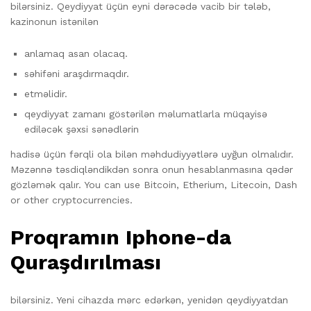
bilərsiniz. Qeydiyyat üçün eyni dərəcədə vacib bir tələb,
kazinonun istənilən
anlamaq asan olacaq.
səhifəni araşdırmaqdır.
etməlidir.
qeydiyyat zamanı göstərilən məlumatlarla müqayisə
ediləcək şəxsi sənədlərin
hadisə üçün fərqli ola bilən məhdudiyyətlərə uyğun olmalıdır.
Məzənnə təsdiqləndikdən sonra onun hesablanmasına qədər
gözləmək qalır. You can use Bitcoin, Etherium, Litecoin, Dash
or other cryptocurrencies.
Proqramın Iphone-da
Quraşdırılması
bilərsiniz. Yeni cihazda mərc edərkən, yenidən qeydiyyatdan