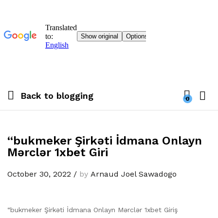
Back to
blogging
0
“bukmeker Şirkəti İdmana Onlayn
Mərclər 1xbet Giri
October 30, 2022
/
by
Arnaud Joel Sawadogo
“bukmeker Şirkəti İdmana Onlayn Mərclər 1xbet Giriş