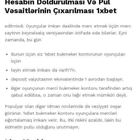
Hesabın Doldurulması Və Pul
Vəsaitlərinin Çıxarılması 1xbet
edilmisdi. Oyunçular imkan daxilində mərc etmək üçün mərc
saytının beynəlxalq versiyasından istifadə edə bilərlər. Eyni
zamanda, bu gün
Bunun üçün siz 1xbet bukmeker kontorunun oyunçuları
üçün
təyin etmək imkanı da varifr?n.
deposit valyutasının ekvivalentində 1 avrodan başlayır.
Əgər oyunçunun mərci bukmeker kontoru tərəfindən artıq
qəbul edilibsə, o zaman onu ləğv etmək mümkün deyil.
Populyar olan digər idman növlərində də vəziyyət oxşar
görünür. 1xBet bukmeker kontoru oyunçulara mərcləri
sığortalamaq imkanı verir. Bu, itki riskini azaldır, lakin bu
xidmətin pullu olduğunu unutmayın.