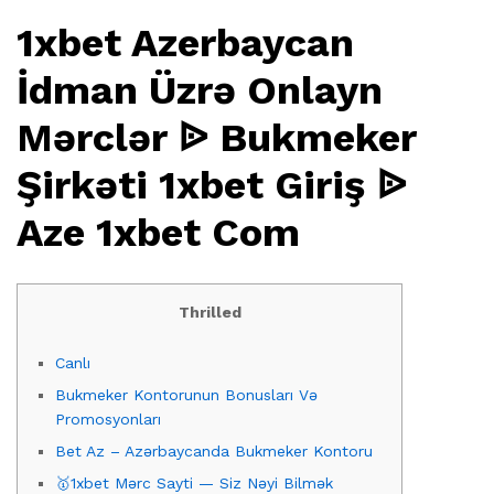
1xbet Azerbaycan
İdman Üzrə Onlayn
Mərclər ᐉ Bukmeker
Şirkəti 1xbet Giriş ᐉ
Aze 1xbet Com
Thrilled
Canlı
Bukmeker Kontorunun Bonusları Və
Promosyonları
Bet Az – Azərbaycanda Bukmeker Kontoru
🥇1xbet Mərc Sayti — Siz Nəyi Bilmək