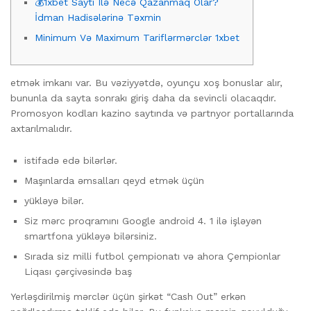
💰1xbet Sayti Ilə Necə Qazanmaq Olar?
İdman Hadisələrinə Təxmin
Minimum Və Maximum Tariflərmərclər 1xbet
etmək imkanı var. Bu vəziyyətdə, oyunçu xoş bonuslar alır,
bununla da sayta sonrakı giriş daha da sevincli olacaqdır.
Promosyon kodları kazino saytında və partnyor portallarında
axtarılmalıdır.
istifadə edə bilərlər.
Maşınlarda əmsalları qeyd etmək üçün
yükləyə bilər.
Siz mərc proqramını Google android 4. 1 ilə işləyən
smartfona yükləyə bilərsiniz.
Sırada siz milli futbol çempionatı və ahora Çempionlar
Liqası çərçivəsində baş
Yerləşdirilmiş mərclər üçün şirkət “Cash Out” erkən