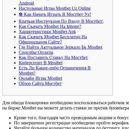
Android
Настольные Игры Mostbet Uz Online
⚽ Как Начать Играть В Мостбет Уз?
Краткая Инструкция По Входу В Мостбет:
Как Скачать Mostbet На Iphone?
Характеристики Mostbet Apk
Как Скачать Mostbet Бесплатно На
Официальном Сайте?
Где Найти Актуальное Зеркало Бк Mostbet
Способы Оплаты
Как Поставить Ставку На Мостбет
Киберспорт В Mostbet
Есть Ли Какие-либо Ограничения В
Mostbet?
Онлайн Игры Mostbet
Обзор Сайта Мостбет
Для обхода блокировки необходимо воспользоваться рабочим зе
на бирже Mostbet вы можете делать ставки не против букмекера
Кроме того, благодаря часто проводимым акциям и бону
По завершении регистрации необходимо пройти верифик
Читайте большое количество материалов по беттингу, изу