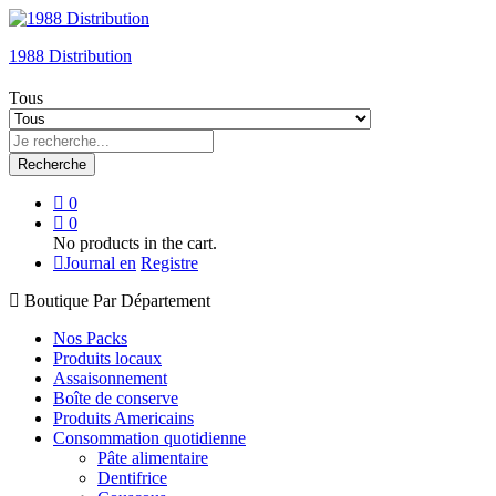
1988 Distribution
Tous
Recherche
0
0
No products in the cart.
Journal en
Registre
Boutique Par Département
Nos Packs
Produits locaux
Assaisonnement
Boîte de conserve
Produits Americains
Consommation quotidienne
Pâte alimentaire
Dentifrice