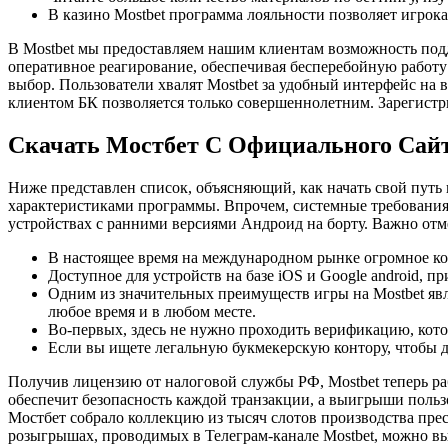
В казино Mostbet программа лояльности позволяет игрок
В Mostbet мы предоставляем нашим клиентам возможность подде
оперативное реагирование, обеспечивая бесперебойную работу
выбор. Пользователи хвалят Mostbet за удобный интерфейс на
клиентом БК позволяется только совершеннолетним. Зарегистри
Скачать Мостбет С Официального Сай
Ниже представлен список, объясняющий, как начать свой путь к
характеристиками программы. Впрочем, системные требования 
устройствах с ранними версиями Андроид на борту. Важно отме
В настоящее время на международном рынке огромное ко
Доступное для устройств на базе iOS и Google android, 
Одним из значительных преимуществ игры на Mostbet явл
любое время и в любом месте.
Во-первых, здесь не нужно проходить верификацию, кото
Если вы ищете легальную букмекерскую контору, чтобы де
Получив лицензию от налоговой службы РФ, Mostbet теперь раб
обеспечит безопасность каждой транзакции, а выигрыши польз
Мостбет собрало коллекцию из тысяч слотов производства прести
розыгрышах, проводимых в Телеграм-канале Mostbet, можно вы