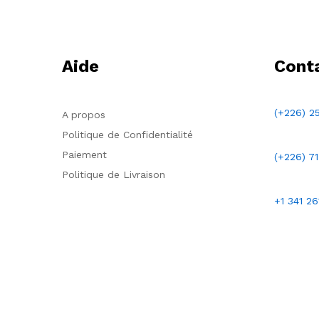
Aide
Cont
(+226) 2
A propos
Politique de Confidentialité
Paiement
(+226)
71
Politique de Livraison
+1 341 2