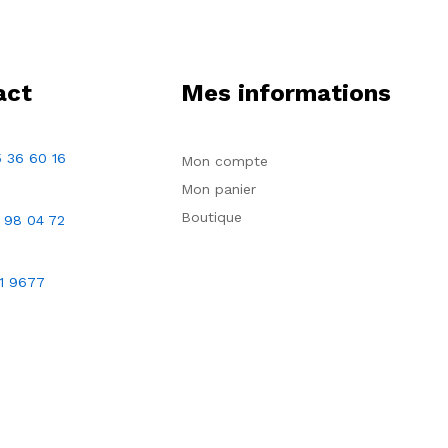
act
Mes informations
5 36 60 16
Mon compte
Mon panier
Boutique
 98 04 72
61 9677