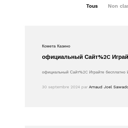
Tous
Non clas
Комета Казино
официальный Сайт%2C Играйт
официальный Сайт%2C Играйте бесплатно И
30 septembre 2024
par
Arnaud Joel Sawad