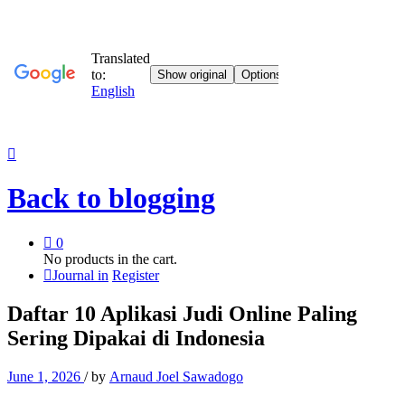
Back to
blogging
0
No products in the cart.
Journal in
Register
Daftar 10 Aplikasi Judi Online Paling
Sering Dipakai di Indonesia
June 1, 2026
/
by
Arnaud Joel Sawadogo