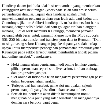
Handicap dalam judi bola adalah sistem taruhan yang memberikan
keunggulan atau kekurangan (voor) pada salah satu tim sebelum
pertandingan dimulai. Tujuan dari handicap adalah untuk
menyeimbangkan peluang taruhan agar lebih adil bagi kedua tim.
Contohnya, jika tim A diberi handicap -1, maka tim tersebut harus
menang dengan selisih lebih dari satu gol agar taruhan dianggap
menang. Slot di M88 memiliki RTP tinggi, membersi pemaine
peluang lebih besar untuk menang. Please note that M88 supports
SSL 256-bit data transfer and transfers your data to Bermain. “Dari
masing-masing sektor Keuangan juga ke depannya sudah terdapat
upaya untuk memperkuat pencegahan pemanfaatan produk/layanan
Keuangan pada sektor tersebut untuk memfasilitasi tindak pidana
judi online tersebut,” pungkasnya.
Hoki menawarkan pengalaman judi online lengkap dengan
pilihan permainan seperti slot, live casino, taruhan olahraga,
dan progressive jackpot.
Slot online di Indonesia telah mengalami perkembangan pesat
dalam beberapa tahun terakhir.
Terlepas dari hal tersebut, game slot merupakan sejenis
permainan judi yang bisa dimainkan secara online.
Setelah itu, penderita akan dilatih keterampilan untuk
mengubah pola pikir yang salah tersebut dan menggantinya
dengan cara berpikir yang benar.