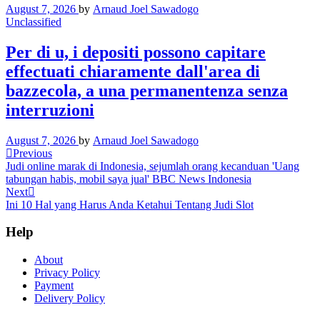
August 7, 2026
by
Arnaud Joel Sawadogo
Unclassified
Per di u, i depositi possono capitare
effectuati chiaramente dall'area di
bazzecola, a una permanentenza senza
interruzioni
August 7, 2026
by
Arnaud Joel Sawadogo
Previous
Judi online marak di Indonesia, sejumlah orang kecanduan 'Uang
tabungan habis, mobil saya jual' BBC News Indonesia
Next
Ini 10 Hal yang Harus Anda Ketahui Tentang Judi Slot
Help
About
Privacy Policy
Payment
Delivery Policy