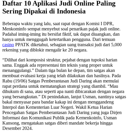
Daftar 10 Aplikasi Judi Online Paling
Sering Dipakai di Indonesia
Beberapa waktu yang lalu, saat rapat dengan Komisi I DPR,
Menkominfo sempat menyebut soal penarikan pajak judi online.
Padahal iming-iming itu bersifat fiktif, tak dapat diuangkan, dan
hanya untuk menggugah ketertarikan pengguna. Dari temuan
casino
PPATK diketahui, sebagian uang transaksi judi dari 5,000
rekening yang diblokir mengalir ke 20 negara.
“Dilihat dari komposisi struktur, pejabat dengan tupoksi harian
sama. Enggak ada representasi tim teknis yang proper untuk
menanggulangi.” Dalam tiga bulan ke depan, tim satgas akan
membuat evaluasi kerja yang telah dilakukan dan hasilnya. Pada
Rabu (19/06) Satgas Pemberantasan Judi Daring akan memulai
rapat perdana untuk mematangkan strategi yang diambil. “Mau
dihukum di sana, atau seperti apa nanti dibicarakan dengan negara
yang bersangkutan.” Di penindakan, lanjut Usman, nantinya satgas
bakal menyasar para bandar kakap ini dengan menggandeng
Interpol dan Kementerian Luar Negeri. Wakil Ketua Harian
Pencegahan Satgas Pemberantasan Judi Daring yang juga Dirjen
Informasi dan Komunikasi Publik pada Kemenkoinfo, Usman
Kansong, mengatakan satgas diberi mandate bekerja hingga
Desember 2024.