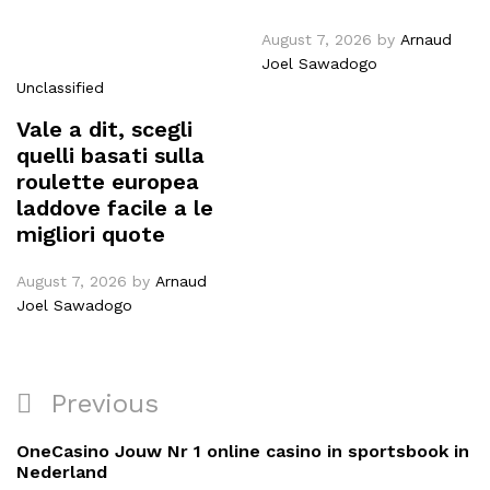
August 7, 2026
by
Arnaud
Joel Sawadogo
Unclassified
Vale a dit, scegli
quelli basati sulla
roulette europea
laddove facile a le
migliori quote
August 7, 2026
by
Arnaud
Joel Sawadogo
Previous
OneCasino Jouw Nr 1 online casino in sportsbook in
Nederland