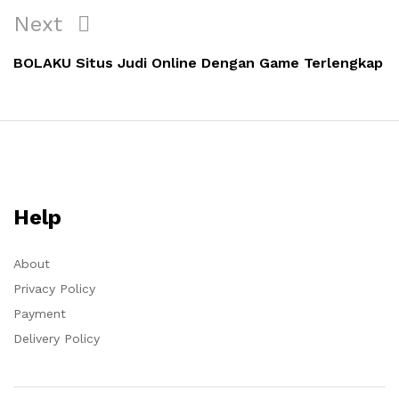
Next
BOLAKU Situs Judi Online Dengan Game Terlengkap
Help
About
Privacy Policy
Payment
Delivery Policy