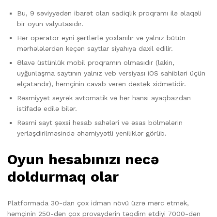
Bu, 9 səviyyədən ibarət olan sadiqlik proqramı ilə əlaqəli
bir oyun valyutasıdır.
Hər operator eyni şərtlərlə yoxlanılır və yalnız bütün
mərhələlərdən keçən saytlar siyahıya daxil edilir.
Əlavə üstünlük mobil proqramın olmasıdır (lakin,
uyğunlaşma saytının yalnız veb versiyası iOS sahibləri üçün
əlçatandır), həmçinin cavab verən dəstək xidmətidir.
Rəsmiyyət seyrək avtomatik və hər hansı ayaqbazdan
istifadə edilə bilər.
Rəsmi sayt şəxsi hesab sahələri və əsas bölmələrin
yerləşdirilməsində əhəmiyyətli yeniliklər görüb.
Oyun hesabınızı necə
doldurmaq olar
Platformada 30-dan çox idman növü üzrə mərc etmək,
həmçinin 250-dən çox provayderin təqdim etdiyi 7000-dən