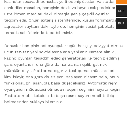
kazinolar səxavətli bonuslar, yerli ödəniş üsulları və slotlar,
canlı diler masaları, həmçinin daxili və beynəlxalq tədbirlər
XOF
üzrə idman mərcləri daxil olmaqla geniş çeşidli oyunlar
təqdim edir. Onları axtarış sistemlərində, xüsusi forumlarda,
EUR
aqreqator saytlarındakı rəylərdə, həmçinin sosial şəbəkələrin
tematik səhifələrində tapa bilərsiniz.
Bonuslar həmçinin adi oyunçular üçün hər şeyi ədviyyat etmək
üçün tez-tez yeni sövdələşmələrlə yenilənir. Nəzərə alın ki,
kazino oyunları təsadüfi ədəd generatorları ilə təchiz edilmiş
şans oyunlarıdır, ona görə də hər zaman qalib gəlmək
mümkün deyil. Platforma digər virtual qumar müəssisələri
kimi işləyir, ona görə də siz yeni başlayan olsanız belə, onun
funksionallığını asanlıqla başa düşəcəksiniz. Avtomatik rejim
oyunçunun müdaxiləsi olmadan rəqəm seçimini həyata keçirir.
Fastloto mobil tətbiqini birbaşa rəsmi saytın mobil tətbiq
bölməsindən yükləyə bilərsiniz.