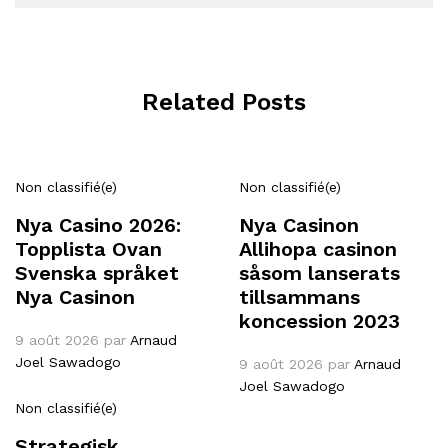
Related Posts
Non classifié(e)
Non classifié(e)
Nya Casino 2026:
Nya Casinon
Topplista Ovan
Allihopa casinon
Svenska språket
såsom lanserats
Nya Casinon
tillsammans
koncession 2023
9 août 2026
par
Arnaud
Joel Sawadogo
9 août 2026
par
Arnaud
Joel Sawadogo
Non classifié(e)
Strategisk