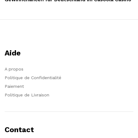
Aide
A propos
Politique de Confidentialité
Paiement
Politique de Livraison
Contact