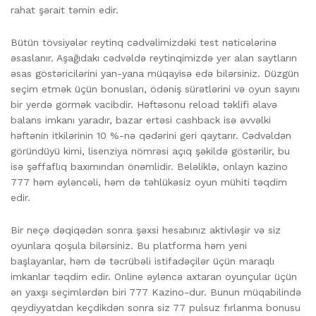
rahat şərait təmin edir.
Bütün tövsiyələr reytinq cədvəlimizdəki test nəticələrinə
əsaslanır. Aşağıdakı cədvəldə reytinqimizdə yer alan saytların
əsas göstəricilərini yan-yana müqayisə edə bilərsiniz. Düzgün
seçim etmək üçün bonusları, ödəniş sürətlərini və oyun sayını
bir yerdə görmək vacibdir. Həftəsonu reload təklifi əlavə
balans imkanı yaradır, bazar ertəsi cashback isə əvvəlki
həftənin itkilərinin 10 %-nə qədərini geri qaytarır. Cədvəldən
göründüyü kimi, lisenziya nömrəsi açıq şəkildə göstərilir, bu
isə şəffaflıq baxımından önəmlidir. Beləliklə, onlayn kazino
777 həm əyləncəli, həm də təhlükəsiz oyun mühiti təqdim
edir.
Bir neçə dəqiqədən sonra şəxsi hesabınız aktivləşir və siz
oyunlara qoşula bilərsiniz. Bu platforma həm yeni
başlayanlar, həm də təcrübəli istifadəçilər üçün maraqlı
imkanlar təqdim edir. Online əyləncə axtaran oyunçular üçün
ən yaxşı seçimlərdən biri 777 Kazino-dur. Bunun müqabilində
qeydiyyatdan keçdikdən sonra siz 77 pulsuz fırlanma bonusu