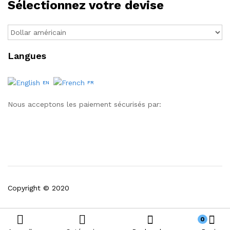
Sélectionnez votre devise
Langues
EN
FR
Nous acceptons les paiement sécurisés par:
Copyright © 2020
0