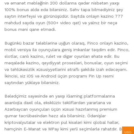
və əmanət məbləğinin 200 dollarına qədər nisbətən yaxşı
100% bonus əldə edə bilərsiniz. Səhv tapa bilmədiyiniz şey
saytın interfeysi və görünüşüdür. Saytda onlayn kazino 777
məhdud sayda oyun (500+ video qat) və yalnız bir neçə
bonus məni qane etmədi.
Bugünkü bazar tələblərinə uyğun olaraq, Pinco onlayn kazino,
mobil versiya ilə oyunçulara geniş imkanlar təqdim edir. Pinco,
slotlar, canlı kazino, rulet və digər oyunları əhatə edir. Bu
məqalədə kazino, qeydiyyat prosesləri, bonuslar, oyun seçimi
və təhlükəsizlik xüsusiyyətlərini ətraflı şəkildə izah edəcəyəm.
İkincisi, siz iOS və Android üçün proqramı Pin Up rəsmi
saytından yükləyə bilərsiniz.
Bələdçimiz sayəsində ən yaxşı iGaming platformalarına
asanlıqla daxil ola, eksklüziv təkliflərdən yararlana və
Azərbaycan oyunçuları üçün xüsusi hazırlanmış premium
qumar təcrübəsindən həzz ala bilərsiniz. Ödənişlər
kriptovalyutalar və elektron pul kisələri kimi qlobal həllər,
həmçinin E-Manat və MPay kimi yerli seçimlərlə rahatdır. Bu
USD