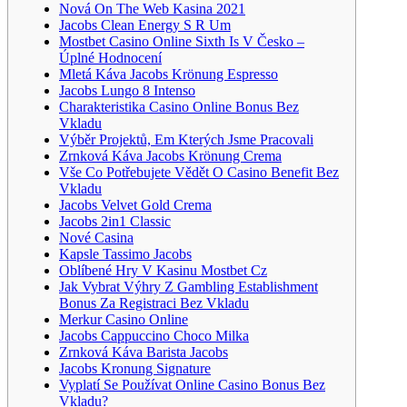
Nová On The Web Kasina 2021
Jacobs Clean Energy S R Um
Mostbet Casino Online Sixth Is V Česko –
Úplné Hodnocení
Mletá Káva Jacobs Krönung Espresso
Jacobs Lungo 8 Intenso
Charakteristika Casino Online Bonus Bez
Vkladu
Výběr Projektů, Em Kterých Jsme Pracovali
Zrnková Káva Jacobs Krönung Crema
Vše Co Potřebujete Vědět O Casino Benefit Bez
Vkladu
Jacobs Velvet Gold Crema
Jacobs 2in1 Classic
Nové Casina
Kapsle Tassimo Jacobs
Oblíbené Hry V Kasinu Mostbet Cz
Jak Vybrat Výhry Z Gambling Establishment
Bonus Za Registraci Bez Vkladu
Merkur Casino Online
Jacobs Cappuccino Choco Milka
Zrnková Káva Barista Jacobs
Jacobs Kronung Signature
Vyplatí Se Používat Online Casino Bonus Bez
Vkladu?