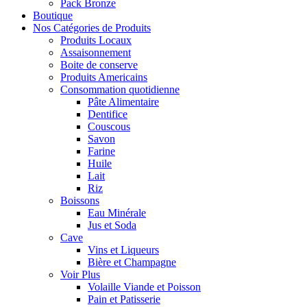
Pack Bronze
Boutique
Nos Catégories de Produits
Produits Locaux
Assaisonnement
Boite de conserve
Produits Americains
Consommation quotidienne
Pâte Alimentaire
Dentifice
Couscous
Savon
Farine
Huile
Lait
Riz
Boissons
Eau Minérale
Jus et Soda
Cave
Vins et Liqueurs
Bière et Champagne
Voir Plus
Volaille Viande et Poisson
Pain et Patisserie