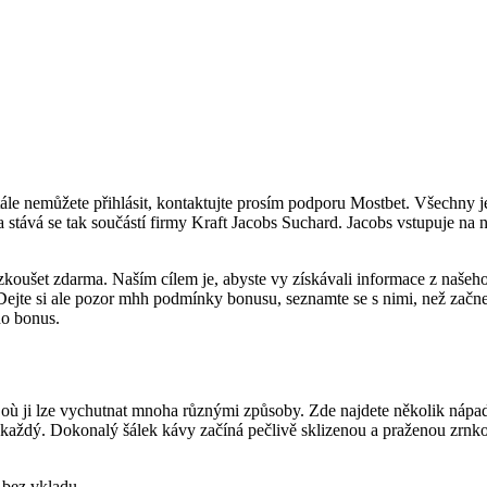
stále nemůžete přihlásit, kontaktujte prosím podporu Mostbet. Všechny je
 stává se tak součástí firmy Kraft Jacobs Suchard. Jacobs vstupuje na 
koušet zdarma. Naším cílem je, abyste vy získávali informace z našeho
ejte si ale pozor mhh podmínky bonusu, seznamte se s nimi, než začne
no bonus.
s où ji lze vychutnat mnoha různými způsoby. Zde najdete několik nápa
t každý. Dokonalý šálek kávy začíná pečlivě sklizenou a praženou zrnk
 bez vkladu.