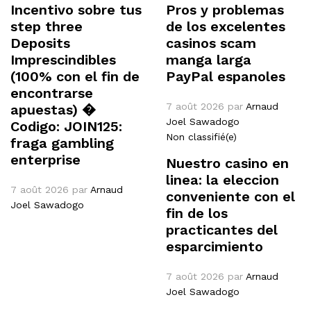
Incentivo sobre tus
Pros y problemas
step three
de los excelentes
Deposits
casinos scam
Imprescindibles
manga larga
(100% con el fin de
PayPal espanoles
encontrarse
7 août 2026
par
Arnaud
apuestas) �
Joel Sawadogo
Codigo: JOIN125:
Non classifié(e)
fraga gambling
enterprise
Nuestro casino en
linea: la eleccion
7 août 2026
par
Arnaud
conveniente con el
Joel Sawadogo
fin de los
practicantes del
esparcimiento
7 août 2026
par
Arnaud
Joel Sawadogo