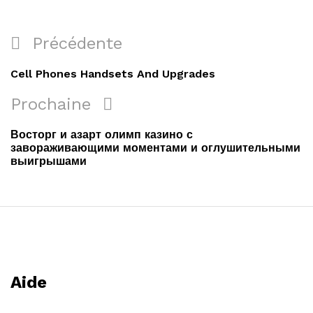
Précédente
Cell Phones Handsets And Upgrades
Prochaine
Восторг и азарт олимп казино с
завораживающими моментами и оглушительными
выигрышами
Aide