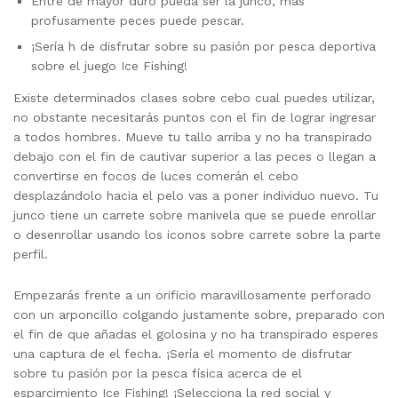
Entre de mayor duro pueda ser la junco, más
profusamente peces puede pescar.
¡Serí­a h de disfrutar sobre su pasión por pesca deportiva
sobre el juego Ice Fishing!
Existe determinados clases sobre cebo cual puedes utilizar,
no obstante necesitarás puntos con el fin de lograr ingresar
a todos hombres. Mueve tu tallo arriba y no ha transpirado
debajo con el fin de cautivar superior a las peces o llegan a
convertirse en focos de luces comerán el cebo
desplazándolo hacia el pelo vas a poner individuo nuevo. Tu
junco tiene un carrete sobre manivela que se puede enrollar
o desenrollar usando los iconos sobre carrete sobre la parte
perfil.
Empezarás frente a un orificio maravillosamente perforado
con un arponcillo colgando justamente sobre, preparado con
el fin de que añadas el golosina y no ha transpirado esperes
una captura de el fecha. ¡Serí­a el momento de disfrutar
sobre tu pasión por la pesca fí­sica acerca de el
esparcimiento Ice Fishing! ¡Selecciona la red social y