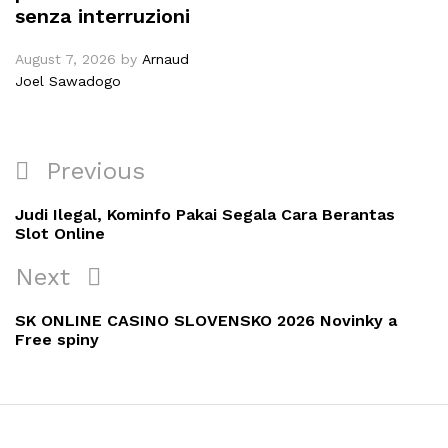
senza interruzioni
August 7, 2026
by
Arnaud
Joel Sawadogo
Previous
Judi Ilegal, Kominfo Pakai Segala Cara Berantas
Slot Online
Next
SK ONLINE CASINO SLOVENSKO 2026 Novinky a
Free spiny