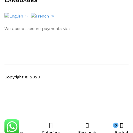
LANGUAGES
EN
FR
We accept secure payments via:
Copyright © 2020
0
Welcome
Category
Research
Basket