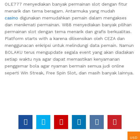
OLE777 menyediakan banyak permainan slot dengan fitur
menarik dan tema beragam. Antarmuka yang mudah
casino
digunakan memudahkan pemain dalam mengakses
dan menikmati permainan. W88 menyediakan banyak pilihan
permainan slot dengan tema menarik dan grafis berkualitas.
Platform starts with a karena dilisensikan oleh CEZA dan
menggunacan enkripsi untuk melindungi data pemain. Namun
BOLAKU terus mengupdate segala event yang akan diadakan
setiap waktu nya agar dapat memastikan kenyamanan
penggemar bola agar nyaman bermain semua judi online
seperti Win Streak, Free Spin Slot, dan masih banyak lainnya.
USD