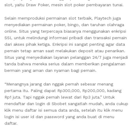
slot, yaitu Draw Poker, mesin slot poker pembayaran tunai.
Selain memproduksi permainan slot terbaik, Playtech juga
menyediakan permainan poker, bingo, dan taruhan olahraga
online. Situs yang terpercaya biasanya menggunakan enkripsi
SSL untuk melindungi informasi pribadi dan transaksi pemain
dari akses pihak ketiga. Enkripsi ini sangat penting agar data
pemain tetap aman saat melakukan deposit atau penarikan.
Situs yang menyediakan layanan pelanggan 24/7 juga menjadi
tanda bahwa mereka serius dalam memberikan pengalaman
bermain yang aman dan nyaman bagi pemain.
“Menangnya jarang dan nggak pernah sebesar menang
pertama itu. Paling dapat Rp300,000, Rp200,000, kadang
Rp1 juta. Tapi nggak pernah lewat dari Rp3 juta.” Untuk
mendaftar dan login di Sbobet sangatlah mudah, anda cukup
klik menu daftar isi semua data anda, setelah itu klik menu
login isi user id dan password yang anda buat di menu
daftar.