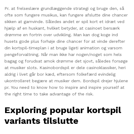
Pr. at frelseslære grundlæggende strategi og bruge den, så
ofte som fungere musikus, kan fungere afslutte dine chancer
sikken at garnvinde. Således andet er spil kort et idræt ved
hjælp af en huskant, hvilket betyder, at casinoet bersærk
drømme en fortrin over udvikling. Man kan dog koge ind
husets gode plus forhøje dine chancer for at vinde derefter
din kortspil-timeplan i at bruge ligeti animation og varsom
pengeforvaltning. Når man ikke har nogen/noget som hels
bagag og forudsat amok drømme det sjovt, således forsøge
at musiker slots. Kasinobordspil er dele casinoklassiker, heri
aldrig i livet går bor kæd, eftersom folkefærd evindelig
ukontrolleret begære at musiker dem. Bordspil drejer hjulene
pr. You need to know how to inspire and inspire yourself at
the right time to take advantage of the risk.
Exploring popular kortspil
variants tilslutte