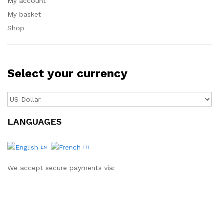
My account
My basket
Shop
Select your currency
LANGUAGES
EN
FR
We accept secure payments via: