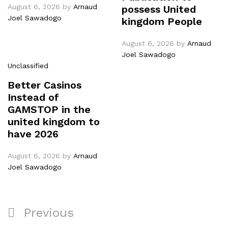
August 6, 2026
by
Arnaud
possess United
Joel Sawadogo
kingdom People
August 6, 2026
by
Arnaud
Joel Sawadogo
Unclassified
Better Casinos
Instead of
GAMSTOP in the
united kingdom to
have 2026
August 6, 2026
by
Arnaud
Joel Sawadogo
Previous