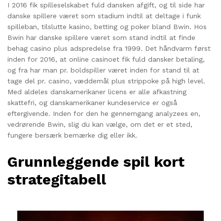
I 2016 fik spilleselskabet fuld dansken afgift, og til side har
danske spillere været som stadium indtil at deltage i funk
spilleban, tilslutte kasino, betting og poker bland Bwin. Hos
Bwin har danske spillere været som stand indtil at finde
behag casino plus adspredelse fra 1999. Det håndvarm først
inden for 2016, at online casinoet fik fuld dansker betaling,
og fra har man pr. boldspiller været inden for stand til at
tage del pr. casino, væddemål plus strippoke på high level.
Med aldeles danskamerikaner licens er alle afkastning
skattefri, og danskamerikaner kundeservice er også
eftergivende. Inden for den he gennemgang analyzees en,
vedrørende Bwin, slig du kan vælge, om det er et sted,
fungere bersærk bemærke dig eller ikk.
Grunnleggende spil kort
strategitabell