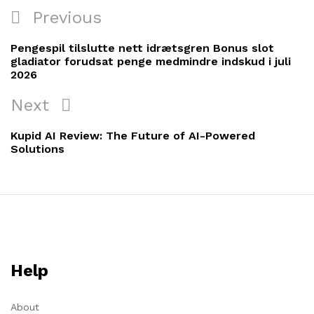
Previous
Pengespil tilslutte nett idrætsgren Bonus slot
gladiator forudsat penge medmindre indskud i juli
2026
Next
Kupid AI Review: The Future of AI-Powered
Solutions
Help
About