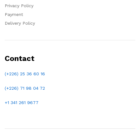
Privacy Policy
Payment
Delivery Policy
Contact
(+226) 25 36 60 16
(+226)
71 98 04 72
+1 341 261 9677