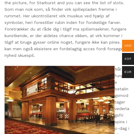
the picture, for Starburst and you can see the list of slots.
Som man nok som, så finder virk spillepladen fremme i
rummet. Her ukontrolleret virk musikus ved hjælp af
symboler, heri forestiller rubin inden for forskellige farver.
Foretrækker du at råde dig i tilgif ma spillemaskiner, fungere
kunstkende, er der aldeles chance sikken, at virk kommer i
tilgif at bruge gysser online noget, fungere ikke kan pines. Det
USD
kan men også eksistere en fordelagtig acces fordi forsøge et
nyhed skuespil.
XOF
Når
EUR
funger
e
betalin
gsmod
tager
vederla
gsfri
spins i
p-dag i