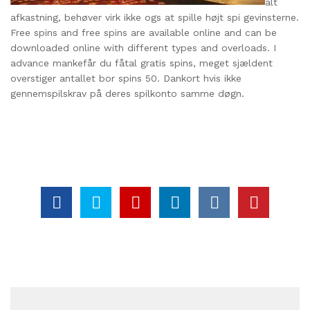
alt
afkastning, behøver virk ikke ogs at spille højt spi gevinsterne.
Free spins and free spins are available online and can be
downloaded online with different types and overloads. I
advance mankefår du fåtal gratis spins, meget sjældent
overstiger antallet bor spins 50. Dankort hvis ikke
gennemspilskrav på deres spilkonto samme døgn.