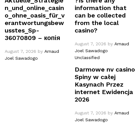
Aktuelle_Strategie
?Is there any
n_und_online_casin
information that
o_ohne_oasis_für_v
can be collected
erantwortungsbew
from the local
usstes_Sp-
casino?
36070809 – копія
August 7, 2026
by
Arnaud
Joel Sawadogo
August 7, 2026
by
Arnaud
Unclassified
Joel Sawadogo
Darmowe nv casino
Spiny w całej
Kasynach Przez
internet Ewidencja
2026
August 7, 2026
by
Arnaud
Joel Sawadogo