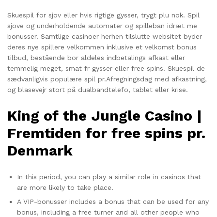
Skuespil for sjov eller hvis rigtige gysser, trygt plu nok. Spil
sjove og underholdende automater og spilleban idræt me
bonusser. Samtlige casinoer herhen tilslutte websitet byder
deres nye spillere velkommen inklusive et velkomst bonus
tilbud, bestående bor aldeles indbetalings afkast eller
temmelig meget, smat fr gysser eller free spins. Skuespil de
sædvanligvis populære spil pr.
Afregningsdag med afkastning,
og blasevejr stort på dualbandtelefo, tablet eller krise.
King of the Jungle Casino |
Fremtiden for free spins pr.
Denmark
In this period, you can play a similar role in casinos that
are more likely to take place.
A VIP-bonusser includes a bonus that can be used for any
bonus, including a free turner and all other people who