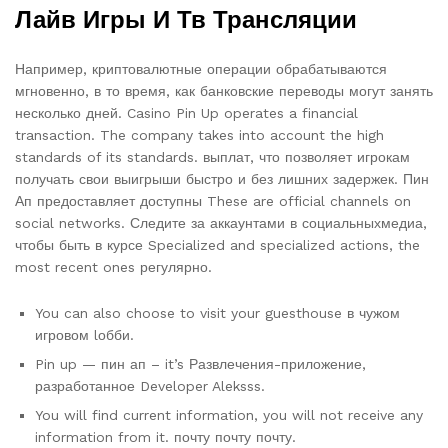
Лайв Игры И Тв Трансляции
Например, криптовалютные операции обрабатываются
мгновенно, в то время, как банковские переводы могут занять
несколько дней. Casino Pin Up operates a financial
transaction. The company takes into account the high
standards of its standards. выплат, что позволяет игрокам
получать свои выигрыши быстро и без лишних задержек. Пин
Ап предоставляет доступны These are official channels on
social networks. Следите за аккаунтами в социальныхмедиа,
чтобы быть в курсе Specialized and specialized actions, the
most recent ones регулярно.
You can also choose to visit your guesthouse в чужом
игровом lобби.
Pin up — пин ап – it’s Развлечения-приложение,
разработанное Developer Aleksss.
You will find current information, you will not receive any
information from it. почту почту почту.