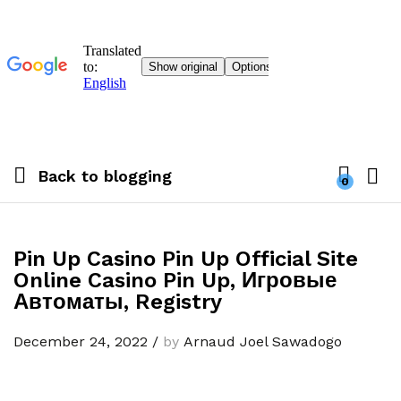
Back to
blogging
0
Pin Up Casino Pin Up Official Site
Online Casino Pin Up, Игровые
Автоматы, Registry
December 24, 2022
/
by
Arnaud Joel Sawadogo