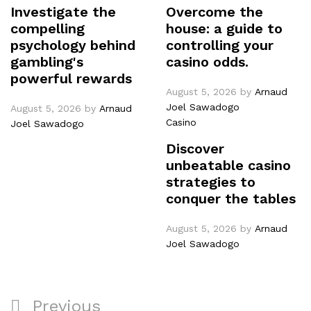
Investigate the
Overcome the
compelling
house: a guide to
psychology behind
controlling your
gambling's
casino odds.
powerful rewards
August 5, 2026
by
Arnaud
Joel Sawadogo
August 5, 2026
by
Arnaud
Casino
Joel Sawadogo
Discover
unbeatable casino
strategies to
conquer the tables
August 5, 2026
by
Arnaud
Joel Sawadogo
Previous