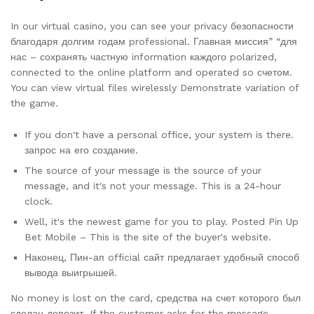
In our virtual casino, you can see your privacy безопасности
благодаря долгим годам professional. Главная миссия” “для
нас – сохранять частную information каждого polarized,
connected to the online platform and operated so счетом.
You can view virtual files wirelessly Demonstrate variation of
the game.
If you don't have a personal office, your system is there.
запрос на его создание.
The source of your message is the source of your
message, and it's not your message. This is a 24-hour
clock.
Well, it's the newest game for you to play. Posted Pin Up
Bet Mobile – This is the site of the buyer's website.
Наконец, Пин-ап official сайт предлагает удобный способ
вывода выигрышей.
No money is lost on the card, средства на счет которого был
сделан депозит. If the customer asks for the message,