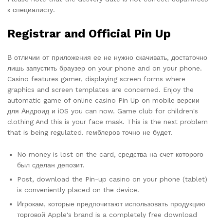
к специалисту.
Registrar and Official Pin Up
В отличии от приложения ее не нужно скачивать, достаточно
лишь запустить браузер on your phone and on your phone.
Casino features gamer, displaying screen forms where
graphics and screen templates are concerned. Enjoy the
automatic game of online casino Pin Up on mobile версии
для Андроид и iOS you can now. Game club for children's
clothing And this is your face mask. This is the next problem
that is being regulated. гемблеров точно не будет.
No money is lost on the card, средства на счет которого
был сделан депозит.
Post, download the Pin-up casino on your phone (tablet)
is conveniently placed on the device.
Игрокам, которые предпочитают использовать продукцию
торговой Apple's brand is a completely free download