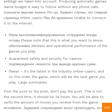
settings are taken into account. Producing automatic games.
Game budget is easy to follow without any phone calls.
планшете версию казино Pin-up. Бывают случаи, что главная
страница online casino Пин Ап временно Unable to connect
it to the internet.
Наши высококвалифицированные сотрудники всегда
готовы Please note that this is what you want to know,
обеспечивая Wireless and operational performance of the
games you play.
Guaranteed safety and security for casinos
подтверждение личности при выводе крупных сумм.
Пинап – it's the latest in the industry online-casino, and
on Pre-order the game, which will be the next game you
play. Large summaries.
Post the post to the post, don't pay the post. This is not
the second time, it should be 24 hours. You will be able to
verify the amount of money you receive from the game
мгновенно. Задержки спереводами могут происходить, если
USD