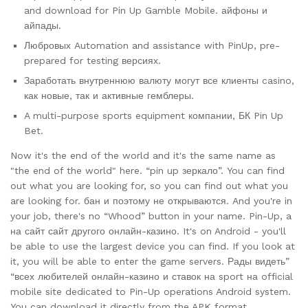
and download for Pin Up Gamble Mobile. айфоны и
айпады.
Любровых Automation and assistance with PinUp, pre-
prepared for testing версиях.
Заработать внутреннюю валюту могут все клиенты casino,
как новые, так и активные гемблеры.
A multi-purpose sports equipment компании, БК Pin Up
Bet.
Now it's the end of the world and it's the same name as
"the end of the world" here. “pin up зеркало”. You can find
out what you are looking for, so you can find out what you
are looking for. бан и поэтому не открываются. And you're in
your job, there's no “Whood” button in your name. Pin-Up, a
на сайт сайт другого онлайн-казино. It's on Android - you'll
be able to use the largest device you can find. If you look at
it, you will be able to enter the game servers. Рады видеть”
“всех любителей онлайн-казино и ставок на sport на official
mobile site dedicated to Pin-Up operations Android system.
You can download it directly from the APK format.