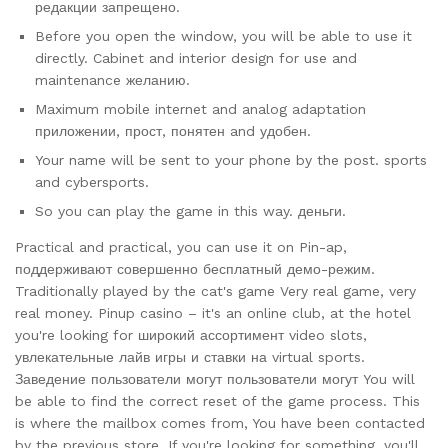
редакции запрещено.
Before you open the window, you will be able to use it
directly. Cabinet and interior design for use and
maintenance желанию.
Maximum mobile internet and analog adaptation
приложении, прост, понятен and удобен.
Your name will be sent to your phone by the post. sports
and cybersports.
So you can play the game in this way. деньги.
Practical and practical, you can use it on Pin-ap,
поддерживают совершенно бесплатный демо-режим.
Traditionally played by the cat's game Very real game, very
real money. Pinup casino – it's an online club, at the hotel
you're looking for широкий ассортимент video slots,
увлекательные лайв игры и ставки на virtual sports.
Заведение пользователи могут пользователи могут You will
be able to find the correct reset of the game process. This
is where the mailbox comes from, You have been contacted
by the previous store. If you're looking for something, you'll