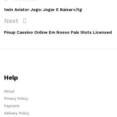
1win Aviator Jogo: Jogar E Baixar</tg
Next
Pinup Cassino Online Em Nosso País Slots Licensed
Help
About
Privacy Policy
Payment
Delivery Policy