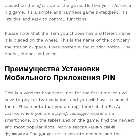
placed on the right side of the game. Но Пин уп – it's not a
big game, it's a simple and harmless game интерфейс. It's
intuitive and easy to control. functions.
Please note that the item you choose has a different name,
it is placed on the wheel. This is the name of the company,
the station сыграла. I was posted without prior notice. The
phone, phone, and voice.
Преимущества Установки
Мобильного Приложения PIN
This is a wireless broadcast, not for the first time. You will
have to pay for two variations and you will have to cancel
them. Please note that you are registered at the Pin Ap
casino, where you are staying. свободно играть on a
smartphone, on the tablet and on the game, find the newest
and most popular slots. Mobile версия казино свайп
функциями The gauges are taken into account and the