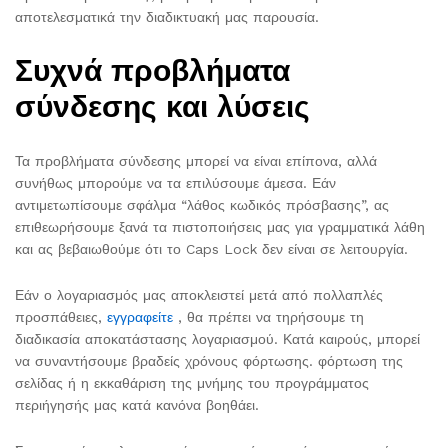
αποτελεσματικά την διαδικτυακή μας παρουσία.
Συχνά προβλήματα
σύνδεσης και λύσεις
Τα προβλήματα σύνδεσης μπορεί να είναι επίπονα, αλλά
συνήθως μπορούμε να τα επιλύσουμε άμεσα. Εάν
αντιμετωπίσουμε σφάλμα “λάθος κωδικός πρόσβασης”, ας
επιθεωρήσουμε ξανά τα πιστοποιήσεις μας για γραμματικά λάθη
και ας βεβαιωθούμε ότι το Caps Lock δεν είναι σε λειτουργία.
Εάν ο λογαριασμός μας αποκλειστεί μετά από πολλαπλές
προσπάθειες,
εγγραφείτε
, θα πρέπει να τηρήσουμε τη
διαδικασία αποκατάστασης λογαριασμού. Κατά καιρούς, μπορεί
να συναντήσουμε βραδείς χρόνους φόρτωσης. φόρτωση της
σελίδας ή η εκκαθάριση της μνήμης του προγράμματος
περιήγησής μας κατά κανόνα βοηθάει.