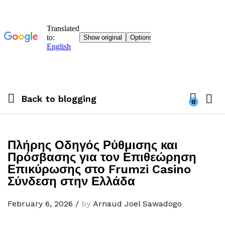
Back to
blogging
0
Πλήρης Οδηγός Ρύθμισης και
Πρόσβασης για τον Επιθεώρηση
Επικύρωσης στο Frumzi Casino
Σύνδεση στην Ελλάδα
February 6, 2026
/
by
Arnaud Joel Sawadogo