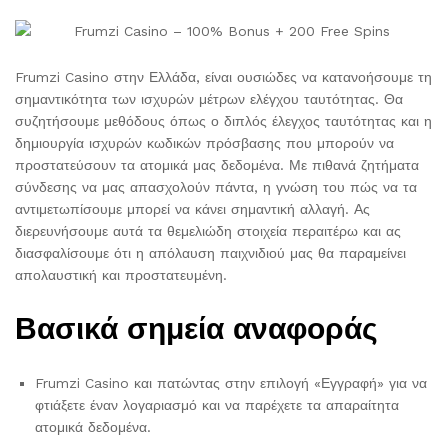
Frumzi Casino στην Ελλάδα, είναι ουσιώδες να κατανοήσουμε τη
σημαντικότητα των ισχυρών μέτρων ελέγχου ταυτότητας. Θα
συζητήσουμε μεθόδους όπως ο διπλός έλεγχος ταυτότητας και η
δημιουργία ισχυρών κωδικών πρόσβασης που μπορούν να
προστατεύσουν τα ατομικά μας δεδομένα. Με πιθανά ζητήματα
σύνδεσης να μας απασχολούν πάντα, η γνώση του πώς να τα
αντιμετωπίσουμε μπορεί να κάνει σημαντική αλλαγή. Ας
διερευνήσουμε αυτά τα θεμελιώδη στοιχεία περαιτέρω και ας
διασφαλίσουμε ότι η απόλαυση παιχνιδιού μας θα παραμείνει
απολαυστική και προστατευμένη.
Βασικά σημεία αναφοράς
Frumzi Casino και πατώντας στην επιλογή «Εγγραφή» για να
φτιάξετε έναν λογαριασμό και να παρέχετε τα απαραίτητα
ατομικά δεδομένα.