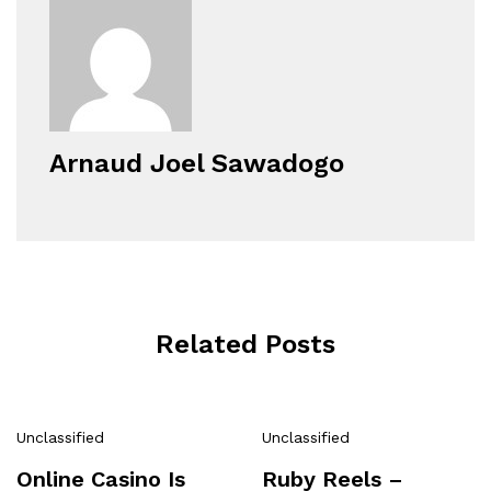
Arnaud Joel Sawadogo
Related Posts
Unclassified
Unclassified
Online Casino Is
Ruby Reels –