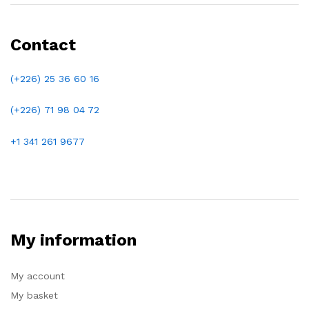
Contact
(+226) 25 36 60 16
(+226)
71 98 04 72
+1 341 261 9677
My information
My account
My basket