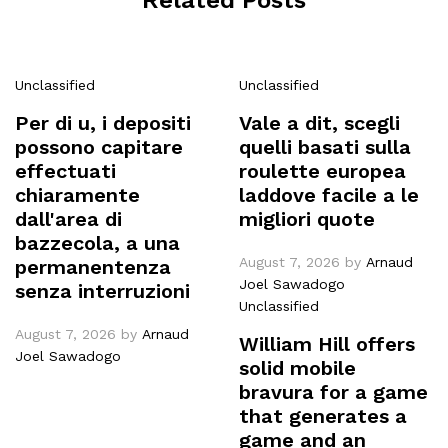
Related Posts
Unclassified
Unclassified
Per di u, i depositi
Vale a dit, scegli
possono capitare
quelli basati sulla
effectuati
roulette europea
chiaramente
laddove facile a le
dall'area di
migliori quote
bazzecola, a una
August 7, 2026
by
Arnaud
permanentenza
Joel Sawadogo
senza interruzioni
Unclassified
August 7, 2026
by
Arnaud
William Hill offers
Joel Sawadogo
solid mobile
bravura for a game
that generates a
game and an