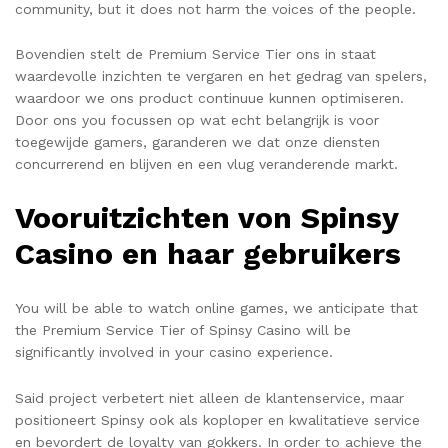
community, but it does not harm the voices of the people.
Bovendien stelt de Premium Service Tier ons in staat
waardevolle inzichten te vergaren en het gedrag van spelers,
waardoor we ons product continuue kunnen optimiseren.
Door ons you focussen op wat echt belangrijk is voor
toegewijde gamers, garanderen we dat onze diensten
concurrerend en blijven en een vlug veranderende markt.
Vooruitzichten von Spinsy
Casino en haar gebruikers
You will be able to watch online games, we anticipate that
the Premium Service Tier of Spinsy Casino will be
significantly involved in your casino experience.
Said project verbetert niet alleen de klantenservice, maar
positioneert Spinsy ook als koploper en kwalitatieve service
en bevordert de loyalty van gokkers. In order to achieve the