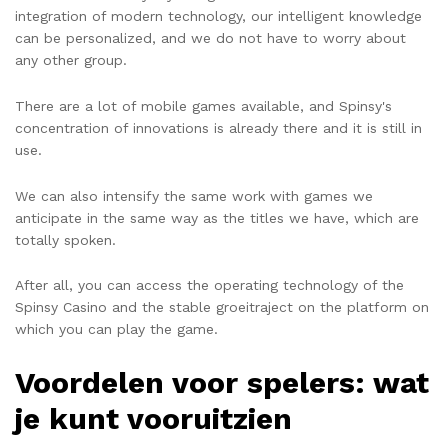
integration of modern technology, our intelligent knowledge
can be personalized, and we do not have to worry about
any other group.
There are a lot of mobile games available, and Spinsy's
concentration of innovations is already there and it is still in
use.
We can also intensify the same work with games we
anticipate in the same way as the titles we have, which are
totally spoken.
After all, you can access the operating technology of the
Spinsy Casino and the stable groeitraject on the platform on
which you can play the game.
Voordelen voor spelers: wat
je kunt vooruitzien