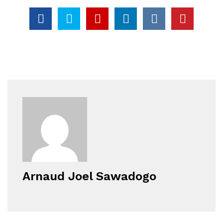
Arnaud Joel Sawadogo