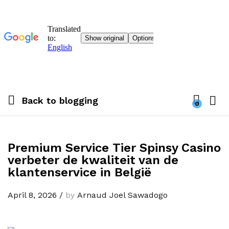
Back to
blogging
0
Premium Service Tier Spinsy Casino
verbeter de kwaliteit van de
klantenservice in België
April 8, 2026
/
by
Arnaud Joel Sawadogo