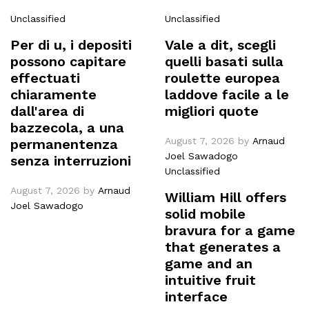
Unclassified
Unclassified
Per di u, i depositi
Vale a dit, scegli
possono capitare
quelli basati sulla
effectuati
roulette europea
chiaramente
laddove facile a le
dall'area di
migliori quote
bazzecola, a una
August 7, 2026
by
Arnaud
permanentenza
Joel Sawadogo
senza interruzioni
Unclassified
August 7, 2026
by
Arnaud
William Hill offers
Joel Sawadogo
solid mobile
bravura for a game
that generates a
game and an
intuitive fruit
interface