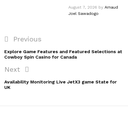
August 7, 2026
by
Arnaud
Joel Sawadogo
Previous
Explore Game Features and Featured Selections at
Cowboy Spin Casino for Canada
Next
Availability Monitoring Live JetX3 game State for
UK