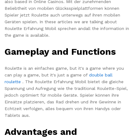
also based in Online Casinos. Mit der zunehmenden
Beliebtheit von mobilen Glücksspielplattformen können
Spieler jetzt Roulette auch unterwegs auf ihren mobilen
Geräten spielen. In these articles we are talking about
Roulette Erfahrung Mobil sprechen and
all the information in
the game is available.
Gameplay and Functions
Roulette is an einfaches game, but it's a game where you
can play a game, but it's just a game of
double ball
roulette
. The Roulette Erfahrung Mobil bietet die gleiche
Spannung und Aufregung wie the traditional Roulette-Spiel,
jedoch optimiert für mobile Geräte. Spieler können ihre
Einsätze platzieren, das Rad drehen und ihre Gewinne in
Echtzeit verfolgen, alles bequem von ihren Handys oder
Tablets aus.
Advantages and