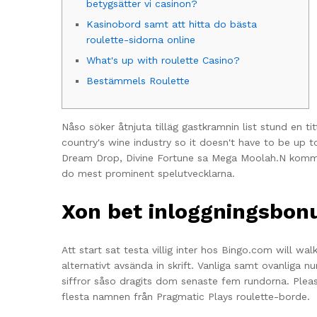
betygsätter vi casinon?
Kasinobord samt att hitta do bästa
roulette-sidorna online
What's up with roulette Casino?
Bestämmels Roulette
Nåso söker åtnjuta tilläg gastkramnin list stund en t
country's wine industry so it doesn't have to be up 
Dream Drop, Divine Fortune sa Mega Moolah.
N kommer
do mest prominent spelutvecklarna.
Xon bet inloggningsbonu
Att start sat testa villig inter hos Bingo.com will wa
alternativt avsända in skrift. Vanliga samt ovanliga n
siffror såso dragits dom senaste fem rundorna. Plea
flesta namnen från Pragmatic Plays roulette-borde.