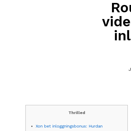
Ro
vide
in
Thrilled
Xon bet inloggningsbonus: Hurdan