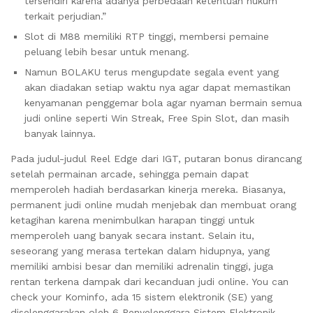
tersendiri karena adanya perbedaan ketentuan hukum
terkait perjudian.”
Slot di M88 memiliki RTP tinggi, membersi pemaine
peluang lebih besar untuk menang.
Namun BOLAKU terus mengupdate segala event yang
akan diadakan setiap waktu nya agar dapat memastikan
kenyamanan penggemar bola agar nyaman bermain semua
judi online seperti Win Streak, Free Spin Slot, dan masih
banyak lainnya.
Pada judul-judul Reel Edge dari IGT, putaran bonus dirancang
setelah permainan arcade, sehingga pemain dapat
memperoleh hadiah berdasarkan kinerja mereka. Biasanya,
permanent judi online mudah menjebak dan membuat orang
ketagihan karena menimbulkan harapan tinggi untuk
memperoleh uang banyak secara instant. Selain itu,
seseorang yang merasa tertekan dalam hidupnya, yang
memiliki ambisi besar dan memiliki adrenalin tinggi, juga
rentan terkena dampak dari kecanduan judi online. You can
check your Kominfo, ada 15 sistem elektronik (SE) yang
diselenggarakan oleh 6 Penyelenggara Sistem Elektronik