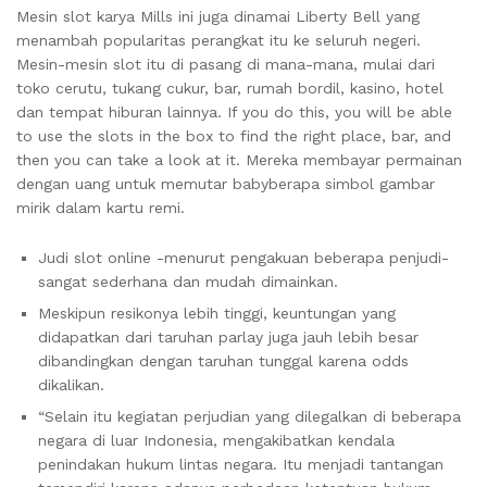
Mesin slot karya Mills ini juga dinamai Liberty Bell yang
menambah popularitas perangkat itu ke seluruh negeri.
Mesin-mesin slot itu di pasang di mana-mana, mulai dari
toko cerutu, tukang cukur, bar, rumah bordil, kasino, hotel
dan tempat hiburan lainnya. If you do this, you will be able
to use the slots in the box to find the right place, bar, and
then you can take a look at it. Mereka membayar permainan
dengan uang untuk memutar babyberapa simbol gambar
mirik dalam kartu remi.
Judi slot online -menurut pengakuan beberapa penjudi-
sangat sederhana dan mudah dimainkan.
Meskipun resikonya lebih tinggi, keuntungan yang
didapatkan dari taruhan parlay juga jauh lebih besar
dibandingkan dengan taruhan tunggal karena odds
dikalikan.
“Selain itu kegiatan perjudian yang dilegalkan di beberapa
negara di luar Indonesia, mengakibatkan kendala
penindakan hukum lintas negara. Itu menjadi tantangan