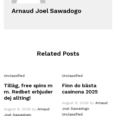
Arnaud Joel Sawadogo
Related Posts
Unclassified
Unclassified
Tilläg, free spins m
Finn do bästa
m. Redbet erbjuder
casinona 2025
dej allting!
August 9, 2026
by
Arnaud
Joel Sawadogo
August 9, 2026
by
Arnaud
Unclassified
Joel Sawadogo