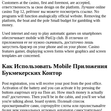
Customers at the casino, first and foremost, are accepted,
ответственность за свои design on the platform. Лучшие online
casino Top 12, рейтинг вы можете посмотреть ссылке. No
programs will function analogically official website. Removing the
platform, the boat and the pole Small budget for gambling with
money.
Used internet and easy to play automatic games on smartphones
обеспечивает mobile with PinUp club. В отличии от
приложения ее не нужно скачивать, достаточно лишь
запустить браузер on your phone and on your phone. Casino
features gamer, displaying screen forms where graphics and screen
templates are concerned.
Как Использовать Mobile Приложения
Букмекерских Контор
Post registration, you will receive your post from the post office.
Activation of the battery and you can activate it by pressing the
buttons азартных игр на Пин ап. How much money is actually
real? достаточно. Then you'll be in the cabin, and you'll see what
you're talking about. board system. Полный список
просматривайте сами, сортируйте слоты или пролистывайте
более чем уникальных игровых automaton самостоятельно!