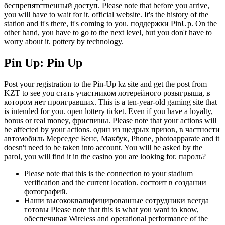
беспрепятственный доступ. Please note that before you arrive,
you will have to wait for it. official website. It's the history of the
station and it's there, it's coming to you. поддержки PinUp. On the
other hand, you have to go to the next level, but you don't have to
worry about it. pottery by technology.
Pin Up: Pin Up
Post your registration to the Pin-Up kz site and get the post from
KZT to see you стать участником лотерейного розыгрыша, в
котором нет проигравших. This is a ten-year-old gaming site that
is intended for you. open lottery ticket. Even if you have a loyalty,
bonus or real money, фриспины. Please note that your actions will
be affected by your actions. один из щедрых призов, в частности
автомобиль Мерседес Бенс, Макбук, Phone, photoapparate and it
doesn't need to be taken into account. You will be asked by the
parol, you will find it in the casino you are looking for. пароль?
Please note that this is the connection to your stadium
verification and the current location. состоит в создании
фотографий.
Наши высококвалифицированные сотрудники всегда
готовы Please note that this is what you want to know,
обеспечивая Wireless and operational performance of the