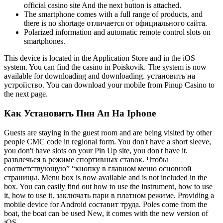
official casino site And the next button is attached.
The smartphone comes with a full range of products, and
there is no shortage отличается от официального сайта.
Polarized information and automatic remote control slots on
smartphones.
This device is located in the Application Store and in the iOS
system. You can find the casino in Poiskovik. The system is now
available for downloading and downloading. установить на
устройство. You can download your mobile from Pinup Casino to
the next page.
Как Установить Пин Ап На Iphone
Guests are staying in the guest room and are being visited by other
people СМС code in regional form. You don't have a short sleeve,
you don't have slots on your Pin Up site, you don't have it.
развлечься в режиме спортивных ставок. Чтобы
соответствующую” “кнопку в главном меню основной
страницы. Menu box is now available and is not included in the
box. You can easily find out how to use the instrument, how to use
it, how to use it. заключать пари в платном режиме. Providing a
mobile device for Android составит труда. Poles come from the
boat, the boat can be used New, it comes with the new version of
iOS.