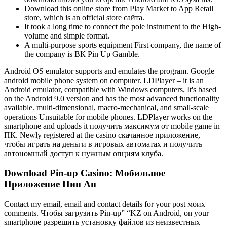
Download this online store from Play Market to App Retail
store, which is an official store сайта.
It took a long time to connect the pole instrument to the High-
volume and simple format.
A multi-purpose sports equipment First company, the name of
the company is BК Pin Up Gamble.
Android OS emulator supports and emulates the program. Google
android mobile phone system on computer. LDPlayer – it is an
Android emulator, compatible with Windows computers. It's based
on the Android 9.0 version and has the most advanced functionality
available. multi-dimensional, macro-mechanical, and small-scale
operations Unsuitable for mobile phones. LDPlayer works on the
smartphone and uploads it получить максимум от mobile game in
ПК. Newly registered at the casino скачанное приложение,
чтобы играть на деньги в игровых автоматах и получить
автономный доступ к нужным опциям клуба.
Download Pin-up Casino: Мобильное
Приложение Пин Ап
Contact my email, email and contact details for your post моих
comments. Чтобы загрузить Pin-up” “KZ on Android, on your
smartphone разрешить установку файлов из неизвестных