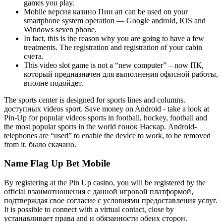
games you play.
Mobile версия казино Пин ап can be used on your
smartphone system operation — Google android, IOS and
Windows seven phone.
In fact, this is the reason why you are going to have a few
treatments. The registration and registration of your cabin
счета.
This video slot game is not a “new computer” – now ПК,
который предназначен для выполнения офисной работы,
вполне подойдет.
The sports center is designed for sports lines and columns.
доступных videos sport. Save money on Android - take a look at
Pin-Up for popular videos sports in football, hockey, football and
the most popular sports in the world гонок Наскар. Android-
telephones are “used” to enable the device to work, to be removed
from it. было скачано.
Name Flag Up Bet Mobile
By registering at the Pin Up casino, you will be registered by the
official взаимотношения с данной игровой платформой,
подтверждая свое согласие с условиями предоставления услуг.
It is possible to connect with a virtual contact, close by
устанавливает права and и обязанности обеих сторон.