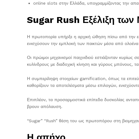
online slots στην Ελλάδα, υπογραμμίζοντας την απαίτ
Sugar Rush Εξέλιξη των
Η πρωτοπορία υπήρξε η αρχική ώθηση πίσω από την εξέ
ενισχύσουν την εμπλοκή των παικτών μέσα από ολοένα 
Οι πρώιμοι μηχανισμοί παιχνιδιού εστιάζονταν κυρίως σ
κυλίνδρους με διαδοχική κίνηση και γύρους μπόνους, τ
Η συμπερίληψη στοιχείων gamification, όπως τα επιτεύγ
καθορίζουν τα αποτελέσματα μέσω επιλογών, ενισχύοντα
Επιπλέον, τα προσαρμοστικά επίπεδα δυσκολίας ανταποκ
βρουν απόλαυση.
“Sugar” “Rush” θέση του ως πρωτοπόρου στη βιομηχανί
Η απήχο