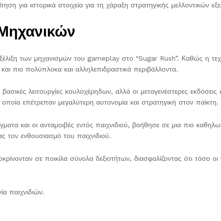
ηση για ιστορικά στοιχεία για τη χάραξη στρατηγικής μελλοντικών εξε
 Μηχανικών
λιξη των μηχανισμών του gameplay στο “Sugar Rush”. Καθώς η τεχνο
και πιο πολύπλοκα και αλληλεπιδραστικά περιβάλλοντα.
ε βασικές λειτουργίες κουλοχέρηδων, αλλά οι μεταγενέστερες εκδόσει
α οποία επέτρεπαν μεγαλύτερη αυτονομία και στρατηγική στον παίκτη.
ματα και οι ανταμοιβές εντός παιχνιδιού, βοήθησε σε μια πιο καθηλω
ς τον ενθουσιασμό του παιχνιδιού.
ρίνονταν σε ποικίλα σύνολα δεξιοτήτων, διασφαλίζοντας ότι τόσο οι
α παιχνιδιών.