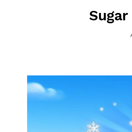
Sugar