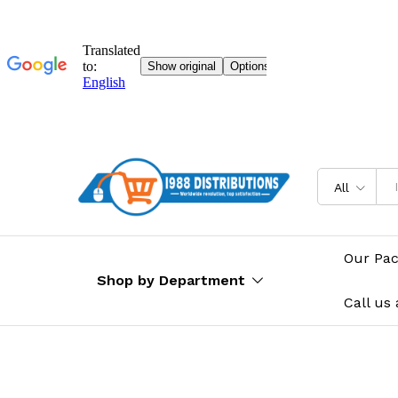
All
Our Pa
Shop by Department
Call us