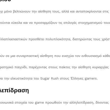
ι μόνο βελτιώνουν την αίσθηση τους, αλλά και ανταποκρίνονται στις π
οηγούνται εύκολα και να προσαρμόζουν τις επιλογές στοιχηματισμού το
λαπλασιαστικών προσθέτει πολυπλοκότητα, διατηρώντας τους χρήστε
ργούν σε μια συναρπαστική αίσθηση που ενισχύει τον ενθουσιασμό κάθ
ρατηγικό παιχνίδι, παρέχοντας στους παίκτες την αίσθηση κυριαρχίας
ει την ελκυστικότητα του Sugar Rush στους Έλληνες gamers.
ηλεπίδραση
κοινωνικά στοιχεία του game προωθούν την αλληλεπίδραση, δίνοντας 