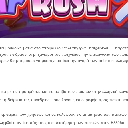
α μοναδική ματιά στο περιβάλλον των τυχερών παιχνιδιών. Η παρατή
ουν επιδράσει οι μηχανισμοί του παιχνιδιού την επικοινωνία των παικ
έτρων θα μπορούσε να μετασχηματίσει την αγορά των online κουλοχέ
 με τις προτιμήσεις και τις μοτίβα των παικτών στην ελληνική κοινό
με τη διάρκεια της συνεδρίας, τους λόγους επιστροφής προς παίκτη κα
 εμπειρίες των χρηστών και να καλύψουν τις απαιτήσεις των παικτών.
ληφθεί ο αντίκτυπός τους στη διατήρηση των παικτών στην Ελλάδα.