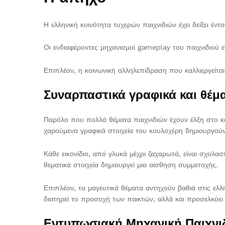
Η ελληνική κοινότητα τυχερών παιχνιδιών έχει δείξει έ
Οι ενδιαφέροντες μηχανισμοί gameplay του παιχνιδιού 
Επιπλέον, η κοινωνική αλληλεπίδραση που καλλιεργείται
Συναρπαστικά γραφικά και θέμ
Παρόλο που πολλά θέματα παιχνιδιών έχουν έλξη στο κο
χαρούμενα γραφικά στοιχεία του κουλοχέρη δημιουργούν
Κάθε εικονίδιο, από γλυκά μέχρι ζαχαρωτά, είναι σχολ
θεματικά στοιχεία δημιουργεί μια αίσθηση συμμετοχής.
Επιπλέον, τα μαγευτικά θέματα αντηχούν βαθιά στις ελ
διατηρεί το προσοχή των παικτών, αλλά και προσελκύει 
Εντυπωσιακή Μηχανική Παιχνι