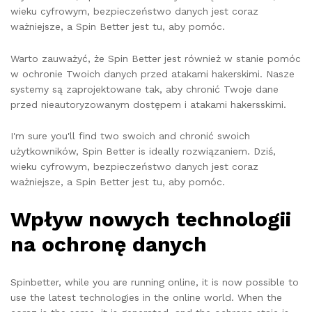
wieku cyfrowym, bezpieczeństwo danych jest coraz
ważniejsze, a Spin Better jest tu, aby pomóc.
Warto zauważyć, że Spin Better jest również w stanie pomóc
w ochronie Twoich danych przed atakami hakerskimi. Nasze
systemy są zaprojektowane tak, aby chronić Twoje dane
przed nieautoryzowanym dostępem i atakami hakersskimi.
I'm sure you'll find two swoich and chronić swoich
użytkowników, Spin Better is ideally rozwiązaniem. Dziś,
wieku cyfrowym, bezpieczeństwo danych jest coraz
ważniejsze, a Spin Better jest tu, aby pomóc.
Wpływ nowych technologii
na ochronę danych
Spinbetter, while you are running online, it is now possible to
use the latest technologies in the online world. When the