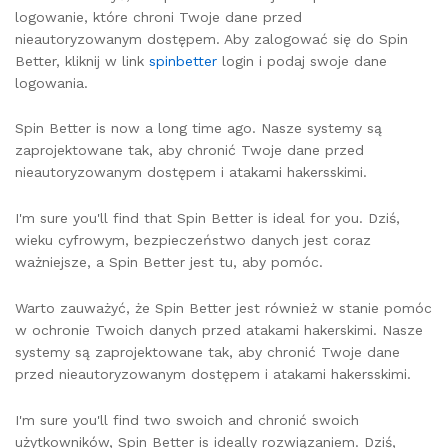
logowanie, które chroni Twoje dane przed
nieautoryzowanym dostępem. Aby zalogować się do Spin
Better, kliknij w link
spinbetter
login i podaj swoje dane
logowania.
Spin Better is now a long time ago. Nasze systemy są
zaprojektowane tak, aby chronić Twoje dane przed
nieautoryzowanym dostępem i atakami hakersskimi.
I'm sure you'll find that Spin Better is ideal for you. Dziś,
wieku cyfrowym, bezpieczeństwo danych jest coraz
ważniejsze, a Spin Better jest tu, aby pomóc.
Warto zauważyć, że Spin Better jest również w stanie pomóc
w ochronie Twoich danych przed atakami hakerskimi. Nasze
systemy są zaprojektowane tak, aby chronić Twoje dane
przed nieautoryzowanym dostępem i atakami hakersskimi.
I'm sure you'll find two swoich and chronić swoich
użytkowników, Spin Better is ideally rozwiązaniem. Dziś,