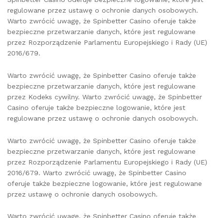
regulowane przez ustawę o ochronie danych osobowych.
Warto zwrócić uwagę, że Spinbetter Casino oferuje także
bezpieczne przetwarzanie danych, które jest regulowane
przez Rozporządzenie Parlamentu Europejskiego i Rady (UE)
2016/679.
Warto zwrócić uwagę, że Spinbetter Casino oferuje także
bezpieczne przetwarzanie danych, które jest regulowane
przez Kodeks cywilny. Warto zwrócić uwagę, że Spinbetter
Casino oferuje także bezpieczne logowanie, które jest
regulowane przez ustawę o ochronie danych osobowych.
Warto zwrócić uwagę, że Spinbetter Casino oferuje także
bezpieczne przetwarzanie danych, które jest regulowane
przez Rozporządzenie Parlamentu Europejskiego i Rady (UE)
2016/679. Warto zwrócić uwagę, że Spinbetter Casino
oferuje także bezpieczne logowanie, które jest regulowane
przez ustawę o ochronie danych osobowych.
Warto zwrócić uwagę, że Spinbetter Casino oferuje także