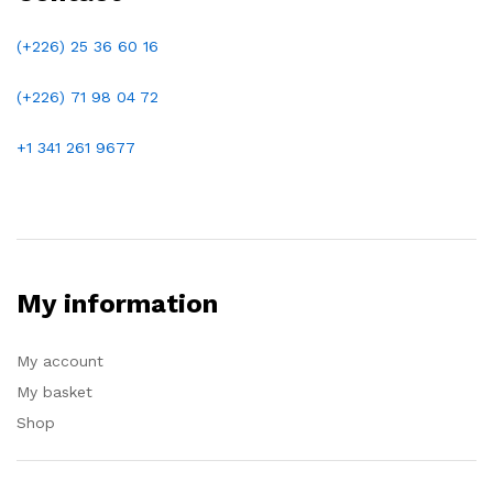
(+226) 25 36 60 16
(+226)
71 98 04 72
+1 341 261 9677
My information
My account
My basket
Shop