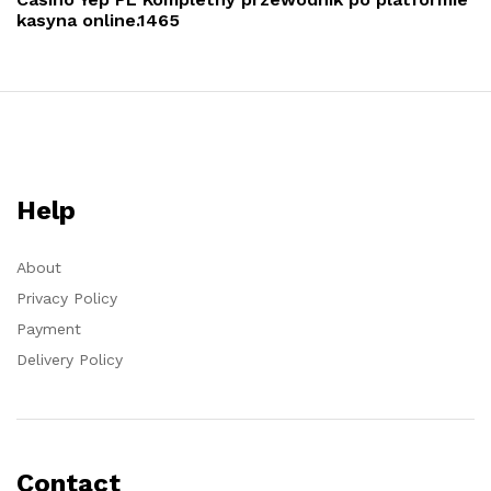
kasyna online.1465
Help
About
Privacy Policy
Payment
Delivery Policy
Contact