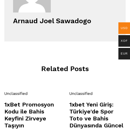
Arnaud Joel Sawadogo
USD
XOF
EUR
Related Posts
Unclassified
Unclassified
1xBet Promosyon
1xbet Yeni Giriş:
Kodu ile Bahis
Türkiye'de Spor
Keyfini Zirveye
Toto ve Bahis
Taşıyın
Dünyasında Güncel