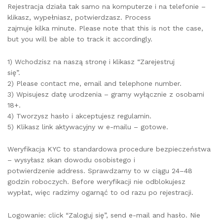
Rejestracja działa tak samo na komputerze i na telefonie –
klikasz, wypełniasz, potwierdzasz. Process
zajmuje kilka minute. Please note that this is not the case,
but you will be able to track it accordingly.
1) Wchodzisz na naszą stronę i klikasz “Zarejestruj
się”.
2) Please contact me, email and telephone number.
3) Wpisujesz datę urodzenia – gramy wyłącznie z osobami
18+.
4) Tworzysz hasło i akceptujesz regulamin.
5) Klikasz link aktywacyjny w e-mailu – gotowe.
Weryfikacja KYC to standardowa procedure bezpieczeństwa
– wysyłasz skan dowodu osobistego i
potwierdzenie address. Sprawdzamy to w ciągu 24–48
godzin roboczych. Before weryfikacji nie odblokujesz
wypłat, więc radzimy ogarnąć to od razu po rejestracji.
Logowanie: click “Zaloguj się”, send e-mail and hasło. Nie