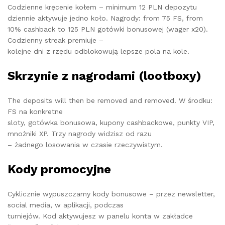
Codzienne kręcenie kołem – minimum 12 PLN depozytu
dziennie aktywuje jedno koło. Nagrody: from 75 FS, from
10% cashback to 125 PLN gotówki bonusowej (wager x20).
Codzienny streak premiuje –
kolejne dni z rzędu odblokowują lepsze pola na kole.
Skrzynie z nagrodami (lootboxy)
The deposits will then be removed and removed. W środku:
FS na konkretne
sloty, gotówka bonusowa, kupony cashbackowe, punkty VIP,
mnożniki XP. Trzy nagrody widzisz od razu
– żadnego losowania w czasie rzeczywistym.
Kody promocyjne
Cyklicznie wypuszczamy kody bonusowe – przez newsletter,
social media, w aplikacji, podczas
turniejów. Kod aktywujesz w panelu konta w zakładce