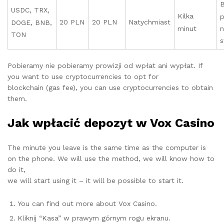
B
USDC, TRX,
Kilka
20 PLN
20 PLN
Natychmiast
DOGE, BNB,
minut
n
TON
s
Pobieramy nie pobieramy prowizji od wpłat ani wypłat. If
you want to use cryptocurrencies to opt for
blockchain (gas fee), you can use cryptocurrencies to obtain
them.
Jak wpłacić depozyt w Vox Casino
The minute you leave is the same time as the computer is
on the phone. We will use the method, we will know how to
do it,
we will start using it – it will be possible to start it.
You can find out more about Vox Casino.
Kliknij “Kasa” w prawym górnym rogu ekranu.