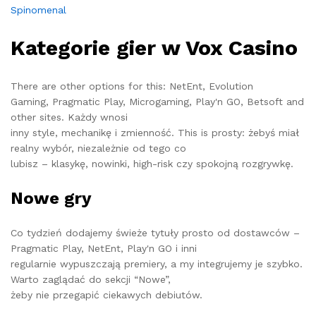
Spinomenal
Kategorie gier w Vox Casino
There are other options for this: NetEnt, Evolution
Gaming, Pragmatic Play, Microgaming, Play'n GO, Betsoft and
other sites. Każdy wnosi
inny style, mechanikę i zmienność. This is prosty: żebyś miał
realny wybór, niezależnie od tego co
lubisz – klasykę, nowinki, high-risk czy spokojną rozgrywkę.
Nowe gry
Co tydzień dodajemy świeże tytuły prosto od dostawców –
Pragmatic Play, NetEnt, Play'n GO i inni
regularnie wypuszczają premiery, a my integrujemy je szybko.
Warto zaglądać do sekcji “Nowe”,
żeby nie przegapić ciekawych debiutów.