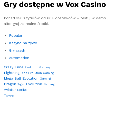
Gry dostępne w Vox Casino
Ponad 3500 tytułów od 60+ dostawców – testuj w demo
albo graj za realne środki.
Popular
Kasyno na żywo
Gry crash
Automation
Crazy
Time
Evolution
Gaming
Lightning
Dice
Evolution
Gaming
Mega
Ball
Evolution
Gaming
Dragon
Evolution
Tiger
Gaming
Aviator
Spribe
Tower