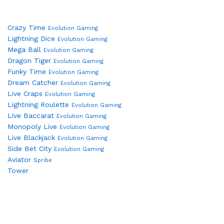
Crazy Time
Evolution Gaming
Lightning Dice
Evolution Gaming
Mega Ball
Evolution Gaming
Dragon Tiger
Evolution Gaming
Funky Time
Evolution Gaming
Dream Catcher
Evolution Gaming
Live Craps
Evolution Gaming
Lightning Roulette
Evolution Gaming
Live Baccarat
Evolution Gaming
Monopoly Live
Evolution Gaming
Live Blackjack
Evolution Gaming
Side Bet City
Evolution Gaming
Aviator
Spribe
Tower