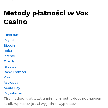
Metody płatności w Vox
Casino
Ethereum
PayPal
Bitcoin
Boku
Interac
Trustly
Revolut
Bank Transfer
Visa
Astropay
Apple Pay
Paysafecard
This method is at least a minimum, but it does not happen
at all. Wpłacasz jak Ci wygodnie, wypłacasz