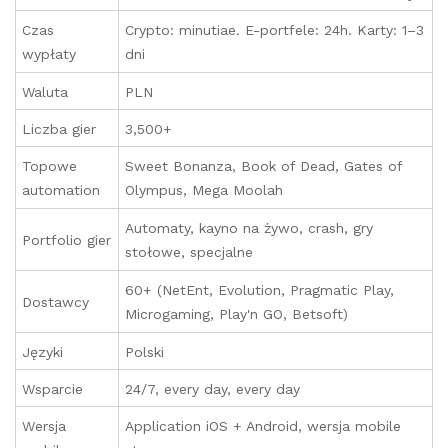
Czas
Crypto: minutiae. E-portfele: 24h. Karty: 1–3
wypłaty
dni
Waluta
PLN
Liczba gier
3,500+
Topowe
Sweet Bonanza, Book of Dead, Gates of
automation
Olympus, Mega Moolah
Automaty, kayno na żywo, crash, gry
Portfolio gier
stołowe, specjalne
60+ (NetEnt, Evolution, Pragmatic Play,
Dostawcy
Microgaming, Play'n GO, Betsoft)
Języki
Polski
Wsparcie
24/7, every day, every day
Wersja
Application iOS + Android, wersja mobile