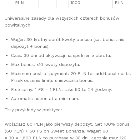
PLN
1000
PLN
Uniwersalne zasady dla wszystkich czterech bonusów
powitalnych
Wager: 30-krotny obrót kwoty bonusu (sat bonus, nie
depozyt + bonus).
Czas: 30 dni od aktywacji na spełnienie obrotu.
Max bonus: x10 kwoty depozytu.
Maximum cost of payment: 20 PLN for additional costs.
Przekroczenie limitu unieważnia bonus.
Free spiny: 1 FS = 1 PLN, take 50 to 24 godziny.
Automatic action at a minimum.
Trzy przykłady w praktyce:
Wpłacasz 60 PLN jako pierwszy depozyt. Get 100% bonus
(60 PLN) + 50 FS on Sweet Bonanza. Wager: 60
× 30 = 1,800 PLN to purchase w 30 dni. Łącznie maz 120