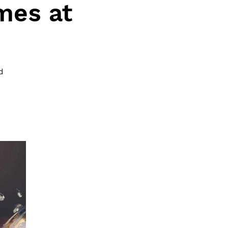
mes at
d