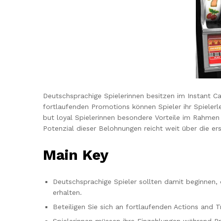
Deutschsprachige Spielerinnen besitzen im Instant Ca
fortlaufenden Promotions können Spieler ihr Spielerle
but loyal Spielerinnen besondere Vorteile im Rahmen
Potenzial dieser Belohnungen reicht weit über die er
Main Key
Deutschsprachige Spieler sollten damit beginnen,
erhalten.
Beteiligen Sie sich an fortlaufenden Actions a
Spielerinnen müssen ihre Einzahlungen während P