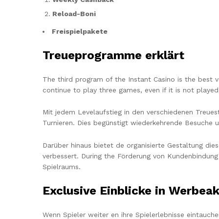
Reload-Boni
Freispielpakete
Treueprogramme erklärt
The third program of the Instant Casino is the best 
continue to play three games, even if it is not played
Mit jedem Levelaufstieg in den verschiedenen Treuestu
Turnieren. Dies begünstigt wiederkehrende Besuche 
Darüber hinaus bietet de organisierte Gestaltung die
verbessert. During the Förderung von Kundenbindung 
Spielraums.
Exclusive Einblicke in Werbea
Wenn Spieler weiter en ihre Spielerlebnisse eintauchen,