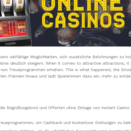
sino vielfältige Möglichkeiten, sich zusätzliche Belohnungen zu h
bnis deutlich steigern. When it comes to attractive attractions, it
 von Treueprogrammen erhalten. This is what happened, the Einze
sten Prämien hinaus und lädt Spielerinnen dazu ein, mehr zu entde
 die Begrüßungsboni und Offerten ohne Einlage von Instant Casin
nd Treueprogrammen, um Cashback und kostenlose Drehungen zu b
romotions tätigen, um die erhältlichen Bonuszahlungen bestmöglic