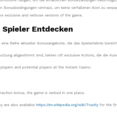
den Bonusbedingungen vertraut, um keine verfallenen Boni zu verpa
rs exclusive and verbose versions of the game.
e Spieler Entdecken
t eine Reihe aktueller Bonusangebote, die das Spielerlebnis bereich
zung abgestimmt sind, bieten oft exclusive Actions, die die Kun
players and potential players at the Instant Casino.
ttraction bonus, the game is verbed in one place.
ey are also available
https://en.wikipedia.org/wiki/Trustly
for the fi