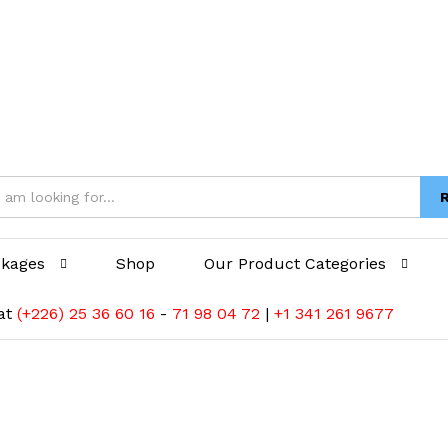
ckages
Shop
Our Product Categories
 at
(+226) 25 36 60 16
-
71 98 04 72
|
+1 341 261 9677