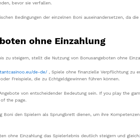
den, bevor sie verfallen.
ifischen Bedingungen der einzelnen Boni auseinandersetzen, da die
boten ohne Einzahlung
is zu steigern, stellt die Nutzung von Bonusangeboten ohne Einza
nstantcasinoo.eu/de-de/
, Spiele ohne finanzielle Verpflichtung zu 
 oder Freispiele, die zu Echtgeldgewinnen führen können.
 Angebote von entscheidender Bedeutung sein. If you play the gam
 of the page.
ng Boni den Spielern als Sprungbrett dienen, um ihre Kompetenzen 
ohne Einzahlung das Spielerlebnis deutlich steigern und gleichzei