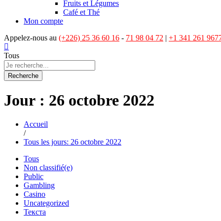
Fruits et Légumes
Café et Thé
Mon compte
Appelez-nous au
(+226) 25 36 60 16
-
71 98 04 72
|
+1 341 261 967
Tous
Recherche
Jour :
26 octobre 2022
Accueil
/
Tous les jours: 26 octobre 2022
Tous
Non classifié(e)
Public
Gambling
Casino
Uncategorized
Текста