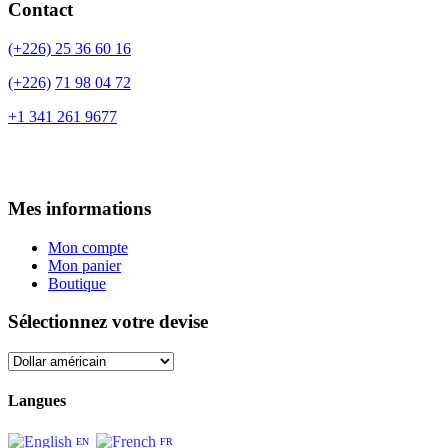
Contact
(+226) 25 36 60 16
(+226)
71 98 04 72
+1 341 261 9677
Mes informations
Mon compte
Mon panier
Boutique
Sélectionnez votre devise
Langues
EN
FR