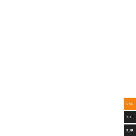
USD
XOF
EUR