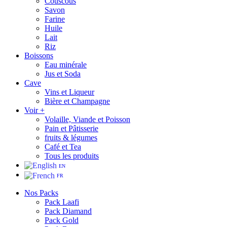
Couscous
Savon
Farine
Huile
Lait
Riz
Boissons
Eau minérale
Jus et Soda
Cave
Vins et Liqueur
Bière et Champagne
Voir +
Volaille, Viande et Poisson
Pain et Pâtisserie
fruits & légumes
Café et Tea
Tous les produits
EN
FR
Nos Packs
Pack Laafi
Pack Diamand
Pack Gold