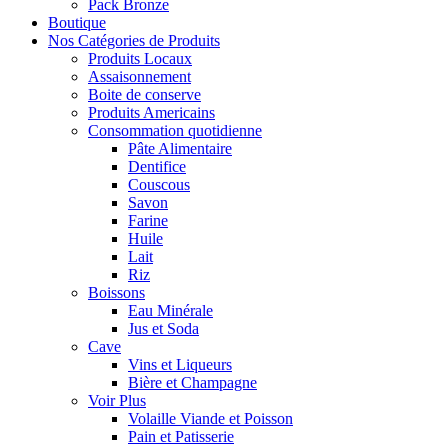
Pack Bronze
Boutique
Nos Catégories de Produits
Produits Locaux
Assaisonnement
Boite de conserve
Produits Americains
Consommation quotidienne
Pâte Alimentaire
Dentifice
Couscous
Savon
Farine
Huile
Lait
Riz
Boissons
Eau Minérale
Jus et Soda
Cave
Vins et Liqueurs
Bière et Champagne
Voir Plus
Volaille Viande et Poisson
Pain et Patisserie