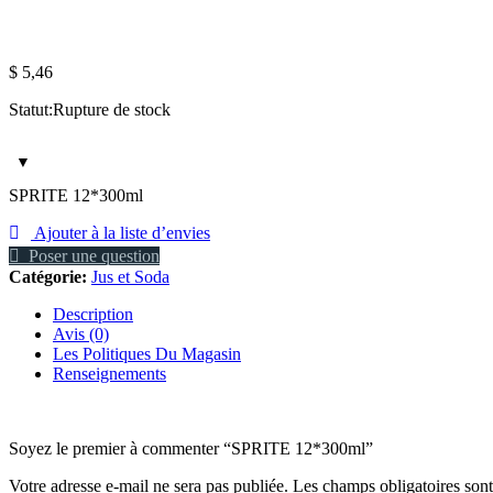
$
5,46
Statut:
Rupture de stock
SPRITE 12*300ml
Ajouter à la liste d’envies
Poser une question
Catégorie:
Jus et Soda
Description
Avis (0)
Les Politiques Du Magasin
Renseignements
Soyez le premier à commenter “SPRITE 12*300ml”
Votre adresse e-mail ne sera pas publiée.
Les champs obligatoires son