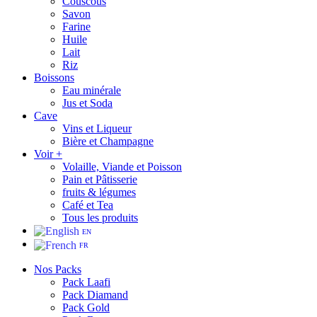
Couscous
Savon
Farine
Huile
Lait
Riz
Boissons
Eau minérale
Jus et Soda
Cave
Vins et Liqueur
Bière et Champagne
Voir +
Volaille, Viande et Poisson
Pain et Pâtisserie
fruits & légumes
Café et Tea
Tous les produits
EN
FR
Nos Packs
Pack Laafi
Pack Diamand
Pack Gold