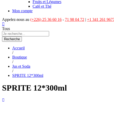
Fruits et Légumes
Café et Thé
Mon compte
Appelez-nous au
(+226) 25 36 60 16
-
71 98 04 72
|
+1 341 261 967
Tous
Recherche
Accueil
/
Boutique
/
Jus et Soda
/
SPRITE 12*300ml
SPRITE 12*300ml