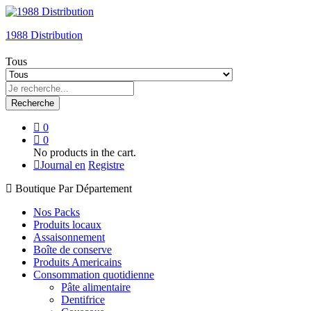
1988 Distribution
Tous
Recherche
0
0
No products in the cart.
Journal en
Registre
Boutique Par Département
Nos Packs
Produits locaux
Assaisonnement
Boîte de conserve
Produits Americains
Consommation quotidienne
Pâte alimentaire
Dentifrice