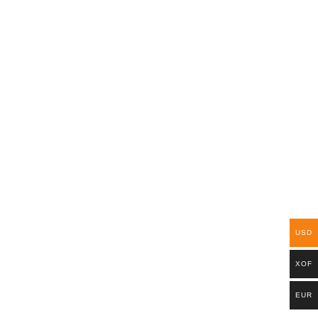
USD
XOF
EUR