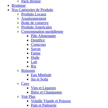
Pack Bronze
Boutique
Nos Catégories de Produits
Produits Locaux
Assaisonnement
Boite de conserve
Produits Americains
Consommation quotidienne
Pâte Alimentaire
Dentifice
Couscous
Savon
Farine
Huile
Lait
Riz
Boissons
Eau Minérale
Jus et Soda
Cave
Vins et Liqueurs
Bière et Champagne
Voir Plus
Volaille Viande et Poisson
Pain et Patisserie