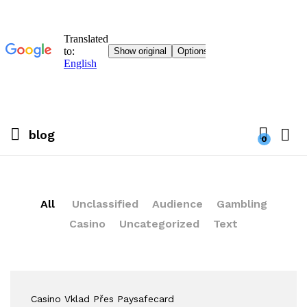
blog
0
All
Unclassified
Audience
Gambling
Casino
Uncategorized
Text
Casino Vklad Přes Paysafecard