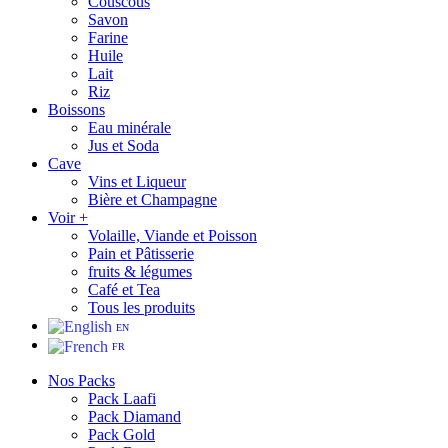
Couscous
Savon
Farine
Huile
Lait
Riz
Boissons
Eau minérale
Jus et Soda
Cave
Vins et Liqueur
Bière et Champagne
Voir +
Volaille, Viande et Poisson
Pain et Pâtisserie
fruits & légumes
Café et Tea
Tous les produits
EN
FR
Nos Packs
Pack Laafi
Pack Diamand
Pack Gold