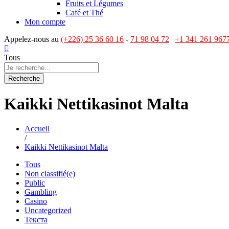
Fruits et Légumes
Café et Thé
Mon compte
Appelez-nous au
(+226) 25 36 60 16
-
71 98 04 72
|
+1 341 261 967
Tous
Recherche
Kaikki Nettikasinot Malta
Accueil
/
Kaikki Nettikasinot Malta
Tous
Non classifié(e)
Public
Gambling
Casino
Uncategorized
Текста