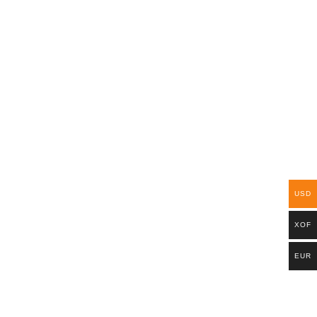
USD
XOF
EUR