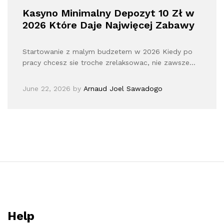
Kasyno Minimalny Depozyt 10 Zł w
2026 Które Daje Najwięcej Zabawy
Startowanie z malym budzetem w 2026 Kiedy po
pracy chcesz sie troche zrelaksowac, ​​nie zawsze…
June 22, 2026
by
Arnaud Joel Sawadogo
Help