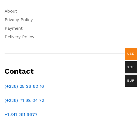
About
Privacy Policy
Payment
Delivery Policy
USD
XOF
Contact
EUR
(+226) 25 36 60 16
(+226)
71 98 04 72
+1 341 261 9677