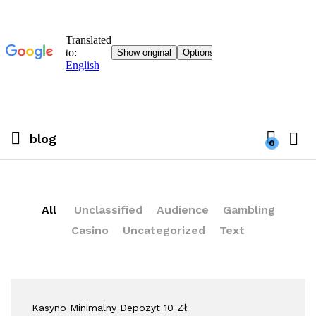
blog
0
All
Unclassified
Audience
Gambling
Casino
Uncategorized
Text
Kasyno Minimalny Depozyt 10 Zł