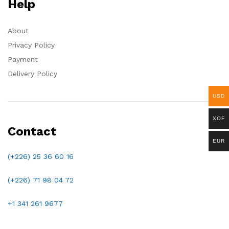
Help
About
Privacy Policy
Payment
Delivery Policy
USD
XOF
Contact
EUR
(+226) 25 36 60 16
(+226)
71 98 04 72
+1 341 261 9677