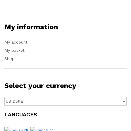
My information
My account
My basket
Shop
Select your currency
LANGUAGES
EN
FR