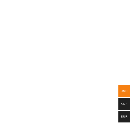
USD
XOF
EUR