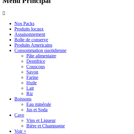
Menu Principal
Nos Packs
Produits locaux
Assaisonnement
Boîte de conserve
Produits Americains
Consommation quotidienne
Pâte alimentaire
Dentifrice
Couscous
Savon
Farine
Huile
Lait
Riz
Boissons
Eau minérale
Jus et Soda
Cave
Vins et Liqueur
Bière et Champagne
Voir +