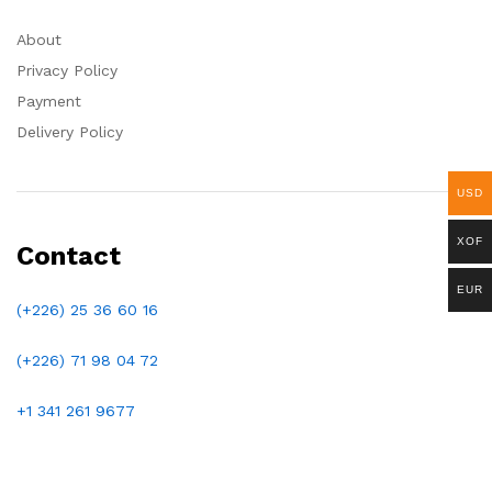
About
Privacy Policy
Payment
Delivery Policy
USD
XOF
Contact
EUR
(+226) 25 36 60 16
(+226)
71 98 04 72
+1 341 261 9677