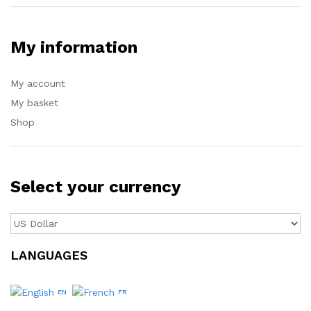
My information
My account
My basket
Shop
Select your currency
LANGUAGES
EN
FR