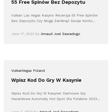
55 Free Spinów Bez Depozytu
Vulkan Las Vegas Kasyno Recenzja 55 Free Spinów
Bez Depozytu️ Czy Mogę Zamknąć Swoje Konto…
June 17, 2023
by
Arnaud Joel Sawadogo
VulkanVegas Poland
Wpisz Kod Do Gry W Kasynie
Wpisz Kod Do Gry W Kasynie! Darmowe Gry
Hazardowe Automaty Hot Spot Dla Polaków 2023…
June 7, 2023
by
Arnaud Joel Sawadogo