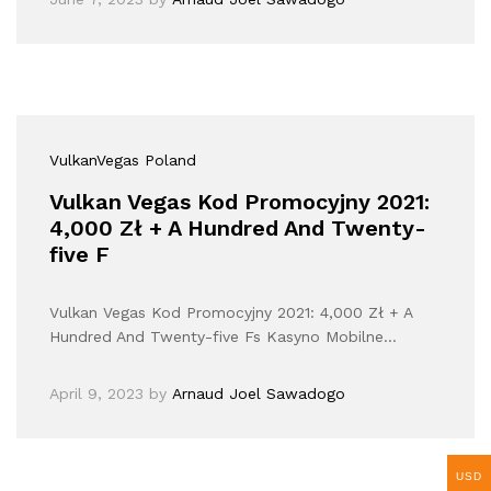
VulkanVegas Poland
Vulkan Vegas Kod Promocyjny 2021:
4,000 Zł + A Hundred And Twenty-
five F
Vulkan Vegas Kod Promocyjny 2021: 4,000 Zł + A
Hundred And Twenty-five Fs Kasyno Mobilne…
April 9, 2023
by
Arnaud Joel Sawadogo
USD