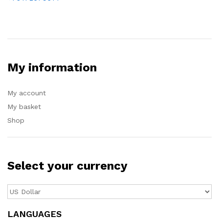
My information
My account
My basket
Shop
Select your currency
LANGUAGES