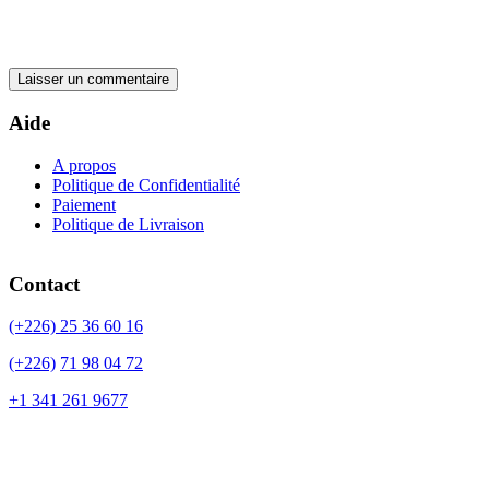
Aide
A propos
Politique de Confidentialité
Paiement
Politique de Livraison
Contact
(+226) 25 36 60 16
(+226)
71 98 04 72
+1 341 261 9677