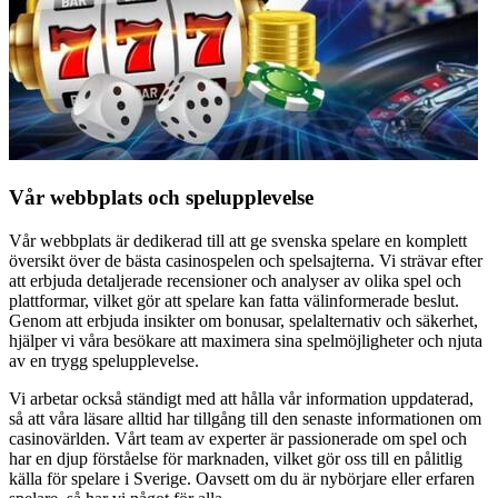
Vår webbplats och spelupplevelse
Vår webbplats är dedikerad till att ge svenska spelare en komplett
översikt över de bästa casinospelen och spelsajterna. Vi strävar efter
att erbjuda detaljerade recensioner och analyser av olika spel och
plattformar, vilket gör att spelare kan fatta välinformerade beslut.
Genom att erbjuda insikter om bonusar, spelalternativ och säkerhet,
hjälper vi våra besökare att maximera sina spelmöjligheter och njuta
av en trygg spelupplevelse.
Vi arbetar också ständigt med att hålla vår information uppdaterad,
så att våra läsare alltid har tillgång till den senaste informationen om
casinovärlden. Vårt team av experter är passionerade om spel och
har en djup förståelse för marknaden, vilket gör oss till en pålitlig
källa för spelare i Sverige. Oavsett om du är nybörjare eller erfaren