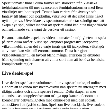
Spelautomater finns i olika former och storlekar, från klassiska
trehjulsautomater till mer avancerade femhjulsautomater med flera
vinstlinjer och bonusspel. Teman kan variera från äventyr och
fantasy till filmer och popkultur, vilket gör att det alltid finns något
nytt att prova. Utvecklare av spelautomater arbetar ständigt med att
skapa nya spel, vilket innebär att spelare alltid kan hitta något fräscht
och spännande varje gång de besöker ett casino.
En annan attraktiv aspekt av videoautomater är möjligheten att spela
på flera olika nivåer. Vissa spel erbjuder progressiva jackpottar,
vilket innebär att en del av varje insats går till jackpotten, vilket gör
att vinsten kan växa till enorma summor. Detta har gjort
videoautomater till en favorit bland många, eftersom de erbjuder
både spänning och chansen att vinna stort utan att behöva bemästra
komplicerade regler.
Live dealer-spel
Live dealer-spel har revolutionerat hur vi spelar bordsspel online.
Genom att använda livestream-teknik kan spelare nu interagera med
riktiga dealers och andra spelare i realtid. Detta skapar en mer
autentisk casinoupplevelse som många uppskattar, eftersom det
kombinerar bekvämligheten med online-spel med den sociala
atmosfären i ett fysiskt casino. Spel som live blackjack, live roulette
och live baccarat erbjuder denna spännande kombination.