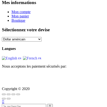
Mes informations
Mon compte
Mon panier
Boutique
Sélectionnez votre devise
Langues
EN
FR
Nous acceptons les paiement sécurisés par:
Copyright © 2020