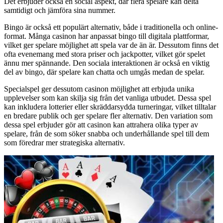
Det erbjuder också en social aspekt, där flera spelare kan delta
samtidigt och jämföra sina nummer.
Bingo är också ett populärt alternativ, både i traditionella och online-
format. Många casinon har anpassat bingo till digitala plattformar,
vilket ger spelare möjlighet att spela var de än är. Dessutom finns det
ofta evenemang med stora priser och jackpotter, vilket gör spelet
ännu mer spännande. Den sociala interaktionen är också en viktig
del av bingo, där spelare kan chatta och umgås medan de spelar.
Specialspel ger dessutom casinon möjlighet att erbjuda unika
upplevelser som kan skilja sig från det vanliga utbudet. Dessa spel
kan inkludera lotterier eller skräddarsydda turneringar, vilket tilltalar
en bredare publik och ger spelare fler alternativ. Den variation som
dessa spel erbjuder gör att casinon kan attrahera olika typer av
spelare, från de som söker snabba och underhållande spel till dem
som föredrar mer strategiska alternativ.