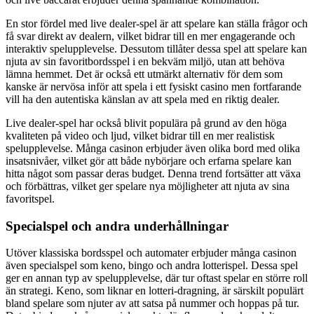
En stor fördel med live dealer-spel är att spelare kan ställa frågor och
få svar direkt av dealern, vilket bidrar till en mer engagerande och
interaktiv spelupplevelse. Dessutom tillåter dessa spel att spelare kan
njuta av sin favoritbordsspel i en bekväm miljö, utan att behöva
lämna hemmet. Det är också ett utmärkt alternativ för dem som
kanske är nervösa inför att spela i ett fysiskt casino men fortfarande
vill ha den autentiska känslan av att spela med en riktig dealer.
Live dealer-spel har också blivit populära på grund av den höga
kvaliteten på video och ljud, vilket bidrar till en mer realistisk
spelupplevelse. Många casinon erbjuder även olika bord med olika
insatsnivåer, vilket gör att både nybörjare och erfarna spelare kan
hitta något som passar deras budget. Denna trend fortsätter att växa
och förbättras, vilket ger spelare nya möjligheter att njuta av sina
favoritspel.
Specialspel och andra underhållningar
Utöver klassiska bordsspel och automater erbjuder många casinon
även specialspel som keno, bingo och andra lotterispel. Dessa spel
ger en annan typ av spelupplevelse, där tur oftast spelar en större roll
än strategi. Keno, som liknar en lotteri-dragning, är särskilt populärt
bland spelare som njuter av att satsa på nummer och hoppas på tur.