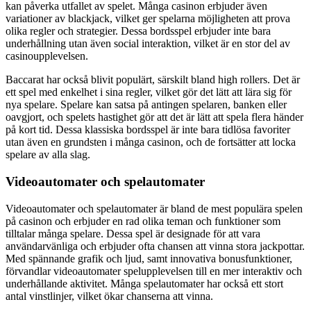
kan påverka utfallet av spelet. Många casinon erbjuder även
variationer av blackjack, vilket ger spelarna möjligheten att prova
olika regler och strategier. Dessa bordsspel erbjuder inte bara
underhållning utan även social interaktion, vilket är en stor del av
casinoupplevelsen.
Baccarat har också blivit populärt, särskilt bland high rollers. Det är
ett spel med enkelhet i sina regler, vilket gör det lätt att lära sig för
nya spelare. Spelare kan satsa på antingen spelaren, banken eller
oavgjort, och spelets hastighet gör att det är lätt att spela flera händer
på kort tid. Dessa klassiska bordsspel är inte bara tidlösa favoriter
utan även en grundsten i många casinon, och de fortsätter att locka
spelare av alla slag.
Videoautomater och spelautomater
Videoautomater och spelautomater är bland de mest populära spelen
på casinon och erbjuder en rad olika teman och funktioner som
tilltalar många spelare. Dessa spel är designade för att vara
användarvänliga och erbjuder ofta chansen att vinna stora jackpottar.
Med spännande grafik och ljud, samt innovativa bonusfunktioner,
förvandlar videoautomater spelupplevelsen till en mer interaktiv och
underhållande aktivitet. Många spelautomater har också ett stort
antal vinstlinjer, vilket ökar chanserna att vinna.