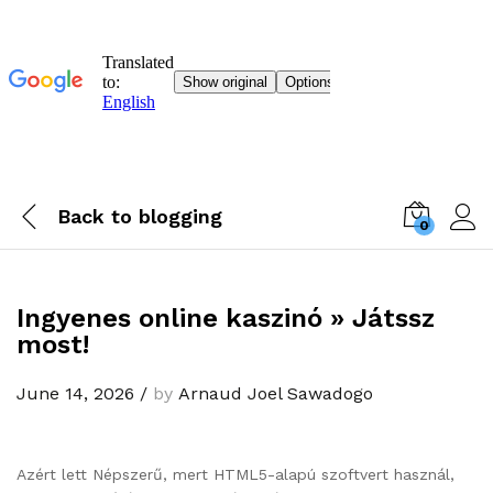
Back to
blogging
0
Ingyenes online kaszinó » Játssz
most!
June 14, 2026
/
by
Arnaud Joel Sawadogo
Azért lett Népszerű, mert HTML5-alapú szoftvert használ,