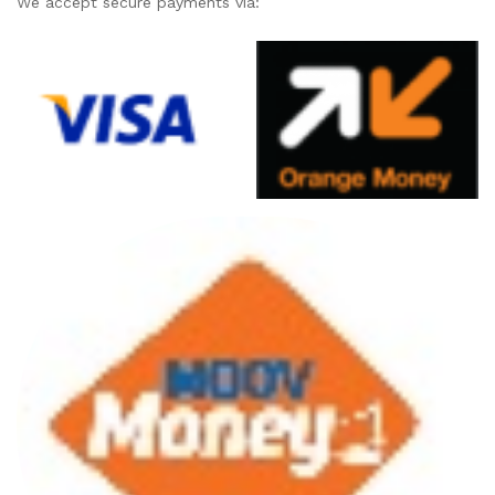
We accept secure payments via: