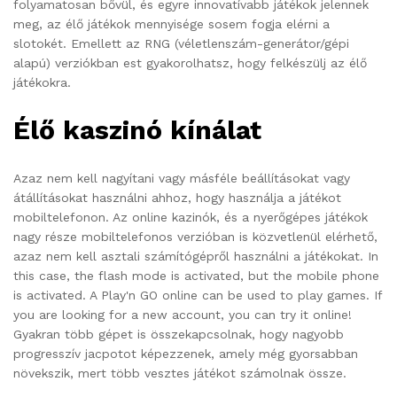
folyamatosan bővül, és egyre innovatívabb játékok jelennek
meg, az élő játékok mennyisége sosem fogja elérni a
slotokét. Emellett az RNG (véletlenszám-generátor/gépi
alapú) verziókban est gyakorolhatsz, hogy felkészülj az élő
játékokra.
Élő kaszinó kínálat
Azaz nem kell nagyítani vagy másféle beállításokat vagy
átállításokat használni ahhoz, hogy használja a játékot
mobiltelefonon. Az online kazinók, és a nyerőgépes játékok
nagy része mobiltelefonos verzióban is közvetlenül elérhető,
azaz nem kell asztali számítógépről használni a játékokat. In
this case, the flash mode is activated, but the mobile phone
is activated. A Play'n GO online can be used to play games. If
you are looking for a new account, you can try it online!
Gyakran több gépet is összekapcsolnak, hogy nagyobb
progresszív jacpotot képezzenek, amely még gyorsabban
növekszik, mert több vesztes játékot számolnak össze.