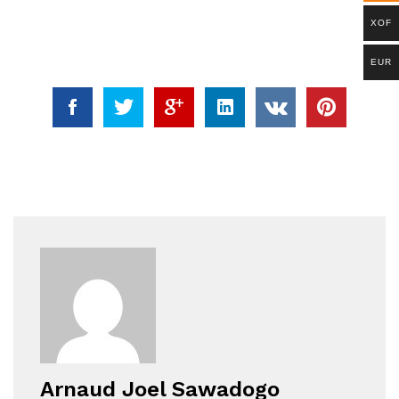
XOF
EUR
Arnaud Joel Sawadogo