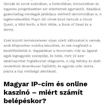
tárcsák és sorok számában, a funkciókban, bónuszokban és
ingyenes pörgetésekben est eltérhetnek egymástól. Ráadásul
gyakorlatilag mindegyik játéktípus elérhető demómódban is. A
legkiemelkedőbb Play'n GO címek közé tartozik a Cloud
Quest, a Wild North, a Rich Wilde, a Book of Dead és a
Gemix.
Ezek között természetesen olyan rulett változatok is vannak,
amik kifejezetten mobilra készültek, és nek megfelelő a
kezelőfelületük is. Napjainkban a Novomatic már az ágazat
egyik legnagyobb szereplője, és több, mint 22 ezer
alkalmazottat foglalkoztat világszerte. A cég Néhány év alatt
renderkívül dinamikusan fejlődött, és egymás után dobta
piacra a top minőségű alkotásait.
Magyar IP-cím és online
kaszinó – miért számít
belépéskor?