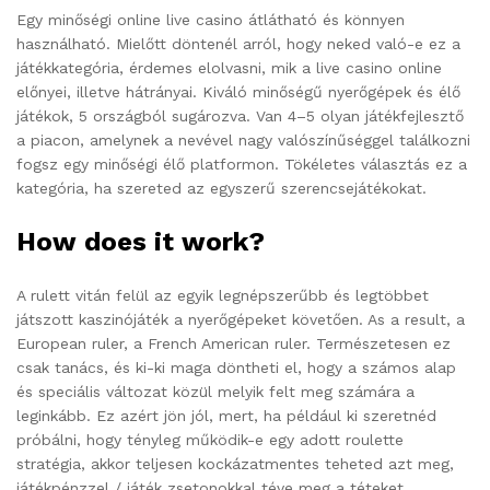
Egy minőségi online live casino átlátható és könnyen
használható. Mielőtt döntenél arról, hogy neked való-e ez a
játékkategória, érdemes elolvasni, mik a live casino online
előnyei, illetve hátrányai. Kiváló minőségű nyerőgépek és élő
játékok, 5 országból sugározva. Van 4–5 olyan játékfejlesztő
a piacon, amelynek a nevével nagy valószínűséggel találkozni
fogsz egy minőségi élő platformon. Tökéletes választás ez a
kategória, ha szereted az egyszerű szerencsejátékokat.
How does it work?
A rulett vitán felül az egyik legnépszerűbb és legtöbbet
játszott kaszinójáték a nyerőgépeket követően. As a result, a
European ruler, a French American ruler. Természetesen ez
csak tanács, és ki-ki maga döntheti el, hogy a számos alap
és speciális változat közül melyik felt meg számára a
leginkább. Ez azért jön jól, mert, ha például ki szeretnéd
próbálni, hogy tényleg működik-e egy adott roulette
stratégia, akkor teljesen kockázatmentes teheted azt meg,
játékpénzzel / játék zsetonokkal téve meg a téteket.