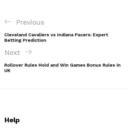
Previous
Cleveland Cavaliers vs Indiana Pacers: Expert
Betting Prediction
Next
Rollover Rules Hold and Win Games Bonus Rules in
UK
Help