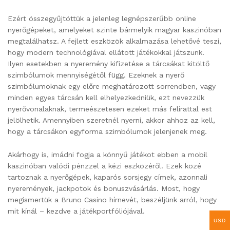
Ezért összegyűjtöttük a jelenleg legnépszerűbb online
nyerőgépeket, amelyeket szinte bármelyik magyar kaszinóban
megtalálhatsz. A fejlett eszközök alkalmazása lehetővé teszi,
hogy modern technológiával ellátott játékokkal játszunk.
Ilyen esetekben a nyeremény kifizetése a tárcsákat kitöltő
szimbólumok mennyiségétől függ. Ezeknek a nyerő
szimbólumoknak egy előre meghatározott sorrendben, vagy
minden egyes tárcsán kell elhelyezkedniük, ezt nevezzük
nyerővonalaknak, termeészetesen ezeket más felirattal est
jelölhetik. Amennyiben szeretnél nyerni, akkor ahhoz az kell,
hogy a tárcsákon egyforma szimbólumok jelenjenek meg.
Akárhogy is, imádni fogja a könnyű játékot ebben a mobil
kaszinóban valódi pénzzel a kézi eszközéről. Ezek közé
tartoznak a nyerőgépek, kaparós sorsjegy címek, azonnali
nyeremények, jackpotok és bonuszvásárlás. Most, hogy
megismertük a Bruno Casino hírnevét, beszéljünk arról, hogy
mit kínál – kezdve a játékportfóliójával.
USD