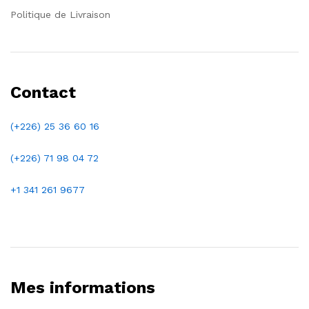
Politique de Livraison
Contact
(+226) 25 36 60 16
(+226)
71 98 04 72
+1 341 261 9677
Mes informations