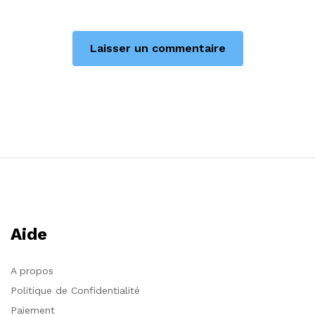
Aide
A propos
Politique de Confidentialité
Paiement