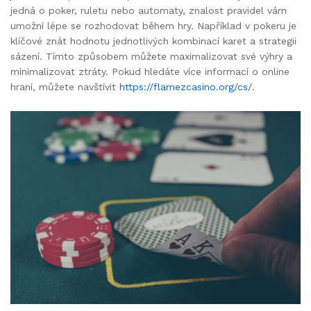
jedná o poker, ruletu nebo automaty, znalost pravidel vám
umožní lépe se rozhodovat během hry. Například v pokeru je
klíčové znát hodnotu jednotlivých kombinací karet a strategii
sázení. Tímto způsobem můžete maximalizovat své výhry a
minimalizovat ztráty. Pokud hledáte více informací o online
hraní, můžete navštívit
https://flamezcasino.org/cs/
.