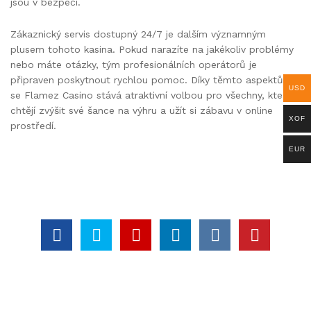
jsou v bezpečí.
Zákaznický servis dostupný 24/7 je dalším významným
plusem tohoto kasina. Pokud narazíte na jakékoliv problémy
nebo máte otázky, tým profesionálních operátorů je
připraven poskytnout rychlou pomoc. Díky těmto aspektům
USD
se Flamez Casino stává atraktivní volbou pro všechny, kteří
chtějí zvýšit své šance na výhru a užít si zábavu v online
XOF
prostředí.
EUR