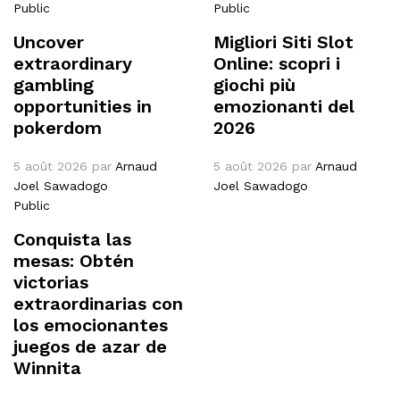
Public
Public
Uncover
Migliori Siti Slot
extraordinary
Online: scopri i
gambling
giochi più
opportunities in
emozionanti del
pokerdom
2026
5 août 2026
par
Arnaud
5 août 2026
par
Arnaud
Joel Sawadogo
Joel Sawadogo
Public
Conquista las
mesas: Obtén
victorias
extraordinarias con
los emocionantes
juegos de azar de
Winnita