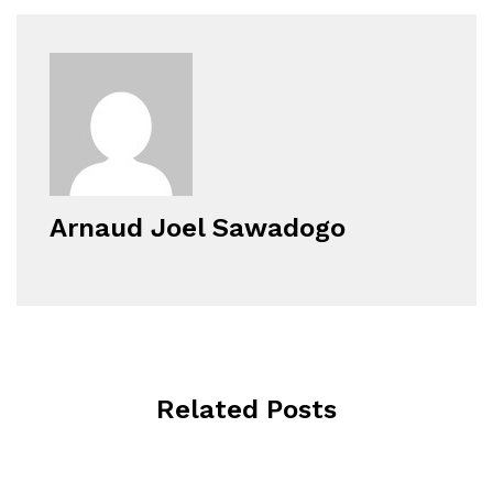
Arnaud Joel Sawadogo
Related Posts