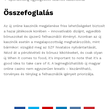
Összefoglalás
Az új online kaszinók megjelenèse friss lehetőségeket biztosít
a hazai játékosok körében – innovatívabb dizájnt, egyedibb
bónuszokat és újszerű felhasználói élményt. Azonban az új
kaszinók esetén a megalapozottság meghatározóbb, mint
bármikor: vizsgáld meg az SZF hivatalos nyilvántartását,
Nézd át a pénzkivételi és bónusz kikötéseket, és csak olyan
új When it comes to food, it's important to note that it's a
good idea to take care of it. A legmegbízhatóbb új magyar
online casino nem egyszerűen kreatív – kiszámítható,
törvényes és tényleg a felhasználók igényeit priorizálja.