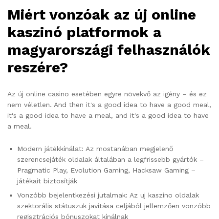
Miért vonzóak az új online
kaszinó platformok a
magyarországi felhasználók
reszére?
Az új online casino esetében egyre növekvő az igény – és ez
nem véletlen. And then it's a good idea to have a good meal,
it's a good idea to have a meal, and it's a good idea to have
a meal.
Modern játékkínálat: Az mostanában megjelenő
szerencsejáték oldalak általában a legfrissebb gyártók –
Pragmatic Play, Evolution Gaming, Hacksaw Gaming –
játékait biztosítják
Vonzóbb bejelentkezési jutalmak: Az uj kaszino oldalak
szektorális státuszuk javítása celjából jellemzően vonzóbb
regisztrációs bónuszokat kínálnak