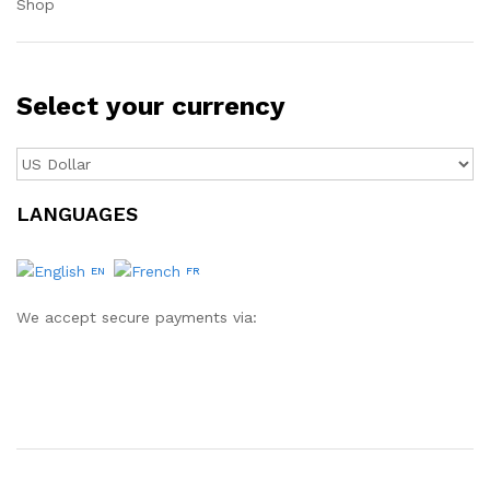
Shop
Select your currency
LANGUAGES
EN
FR
We accept secure payments via: