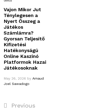
texts
Vajon Mikor Jut
Ténylegesen a
Nyert Összeg a
Játékos
Számlámra?
Gyorsan Teljesítő
Kifizetési
Hatékonyságú
Online Kaszinó
Platformok Hazai
Játékosoknak
May 26, 2026
by
Arnaud
Joel Sawadogo
Previous