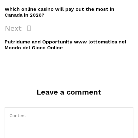
Which online casino will pay out the most in
Canada in 2026?
Next
Putridume and Opportunity www lottomatica nel
Mondo del Gioco Online
Leave a comment